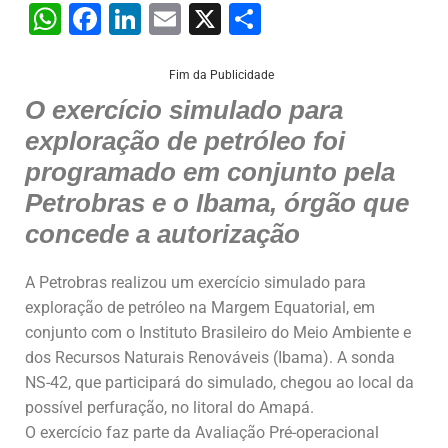
W
F
Li
E
X
S
h
a
n
m
h
at
c
k
ai
ar
Fim da Publicidade
O exercício simulado para
s
e
e
l
e
exploração de petróleo foi
A
b
dI
programado em conjunto pela
p
o
n
Petrobras e o Ibama, órgão que
p
o
concede a autorização
k
A Petrobras realizou um exercício simulado para
exploração de petróleo na Margem Equatorial, em
conjunto com o Instituto Brasileiro do Meio Ambiente e
dos Recursos Naturais Renováveis (Ibama). A sonda
NS-42, que participará do simulado, chegou ao local da
possível perfuração, no litoral do Amapá.
O exercício faz parte da Avaliação Pré-operacional