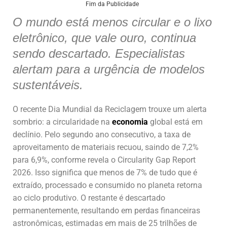
at
c
k
ai
ar
Fim da Publicidade
s
e
e
l
e
O mundo está menos circular e o lixo
eletrônico, que vale ouro, continua
A
b
dI
sendo descartado. Especialistas
p
o
n
alertam para a urgência de modelos
p
o
sustentáveis.
k
O recente Dia Mundial da Reciclagem trouxe um alerta
sombrio: a circularidade na
economia
global está em
declínio. Pelo segundo ano consecutivo, a taxa de
aproveitamento de materiais recuou, saindo de 7,2%
para 6,9%, conforme revela o Circularity Gap Report
2026. Isso significa que menos de 7% de tudo que é
extraído, processado e consumido no planeta retorna
ao ciclo produtivo. O restante é descartado
permanentemente, resultando em perdas financeiras
astronômicas, estimadas em mais de 25 trilhões de