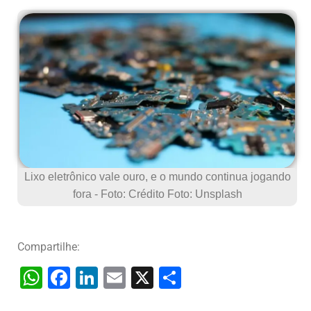
Lixo eletrônico vale ouro, e o mundo continua jogando
fora - Foto: Crédito Foto: Unsplash
Compartilhe:
W
F
Li
E
X
S
h
a
n
m
h