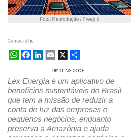
Foto: Reprodução / Freepik
Compartilhe:
W
F
L
E
X
S
Fim da Publicidade
h
a
i
m
h
Lex Energia é um aplicativo de
a
c
n
a
a
benefícios sustentáveis do Brasil
t
e
k
i
r
que tem a missão de reduzir a
s
b
e
l
e
conta de luz das empresas e
A
o
d
pequenos negócios, enquanto
p
o
I
preserva a Amazônia e ajuda
p
k
n