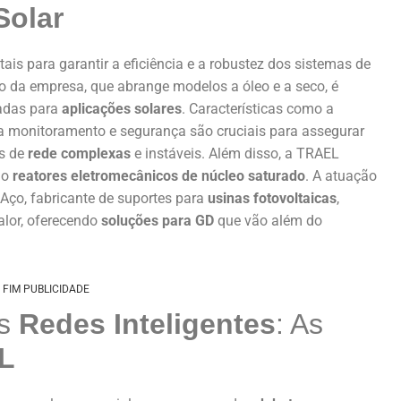
Solar
s para garantir a eficiência e a robustez dos sistemas de
lio da empresa, que abrange modelos a óleo e a seco, é
çadas para
aplicações solares
. Características como a
ra monitoramento e segurança são cruciais para assegurar
s de
rede complexas
e instáveis. Além disso, a TRAEL
mo
reatores eletromecânicos de núcleo saturado
. A atuação
Aço, fabricante de suportes para
usinas fotovoltaicas
,
alor, oferecendo
soluções para GD
que vão além do
FIM PUBLICIDADE
as
Redes Inteligentes
: As
L