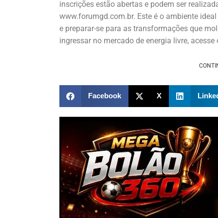
inscrições estão abertas e podem ser realizada
www.forumgd.com.br. Este é o ambiente ideal
e preparar-se para as transformações que mol
ingressar no mercado de energia livre, acesse o
CONTI
Facebook
X
Linke