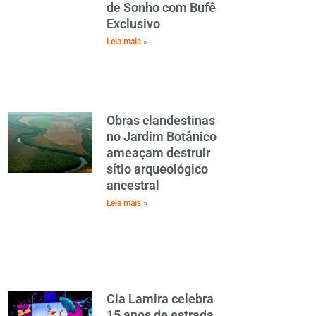
de Sonho com Bufê
Exclusivo
Leia mais »
Obras clandestinas
no Jardim Botânico
ameaçam destruir
sítio arqueológico
ancestral
Leia mais »
Cia Lamira celebra
15 anos de estrada