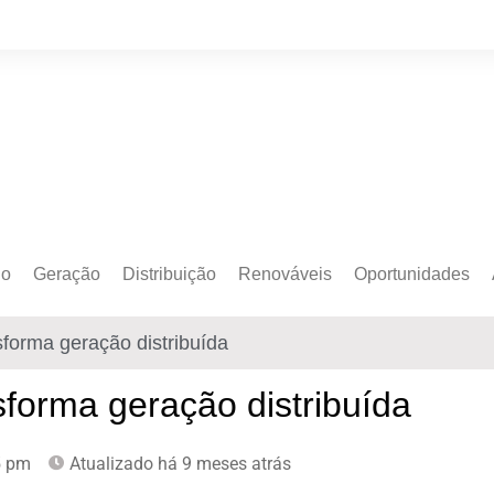
do
Geração
Distribuição
Renováveis
Oportunidades
o Cativo
Armazenamento
Crédito de Carbono
Editais e Licitaçõe
ansforma geração distribuída
o Livre
Autoprodução
Sustentabilidade
Emprego
Eólica
Hidrogênio Verde
Eventos
ansforma geração distribuída
Solar
Mobilidade Elétrica
Formação
5 pm
Atualizado há 9 meses atrás
Transição Energética