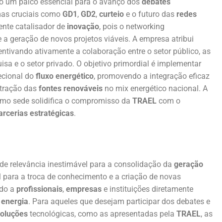
o um palco essencial para o avanço dos
debates
emas cruciais como
GD1
,
GD2
,
curteio
e o futuro das
redes
ente catalisador de
inovação
, pois o networking
a geração de novos projetos viáveis. A empresa atribui
centivando ativamente a colaboração entre o setor público, as
uisa e o setor privado. O objetivo primordial é implementar
ecional do
fluxo energético
, promovendo a integração eficaz
tração das
fontes renováveis
no mix energético nacional. A
mo sede solidifica o compromisso da
TRAEL
com o
arcerias estratégicas
.
de relevância inestimável para a consolidação da
geração
 para a troca de conhecimento e a criação de novas
ado a
profissionais
,
empresas
e instituições diretamente
 energia
. Para aqueles que desejam participar dos debates e
oluções
tecnológicas, como as apresentadas pela
TRAEL
, as