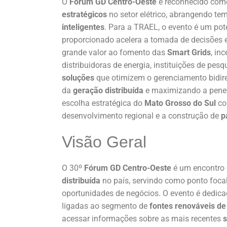
O
Fórum GD Centro-Oeste
é reconhecido com
estratégicos
no setor elétrico, abrangendo t
inteligentes
. Para a TRAEL, o evento é um pot
proporcionado acelera a tomada de decisões e 
grande valor ao fomento das
Smart Grids
, in
distribuidoras de energia, instituições de pesq
soluções
que otimizem o gerenciamento bidir
da
geração distribuída
e maximizando a pene
escolha estratégica do
Mato Grosso do Sul
co
desenvolvimento regional e a construção de
p
Visão Geral
O 30º
Fórum GD Centro-Oeste
é um encontro 
distribuída
no país, servindo como ponto focal
oportunidades de negócios. O evento é dedic
ligadas ao segmento de
fontes renováveis de
acessar informações sobre as mais recentes
s