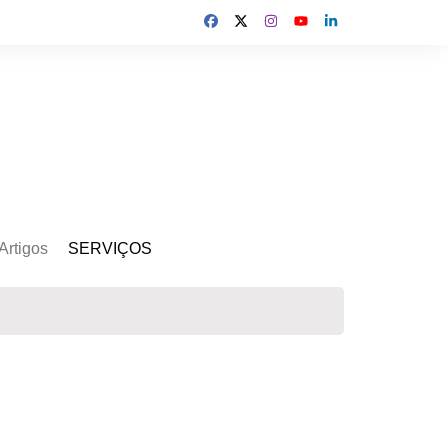
Artigos
SERVIÇOS
s
Kit Gerador
Assinatura Solar
Mercado Livre
Usina de Locação
Usina de Investimento