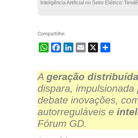
Inteligência Artificial no Setor Elétrico: Te
Compartilhe:
W
F
Li
E
X
S
h
a
n
m
h
at
c
k
ai
ar
A
geração distribuíd
s
e
e
l
e
A
b
dI
dispara, impulsionada
p
o
n
debate inovações, c
p
o
autorreguláveis e
intel
k
Fórum GD.