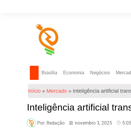
Brasília
Economia
Negócios
Merca
Política Energética
Indicadores
Agro
Mercad
Início
»
Mercado
»
Inteligência artificial tr
Tecnologia
Empresas
Mercad
Investimentos
Inteligência artificial tr
Token
Por:
Redação
novembro 3, 2025
5:0