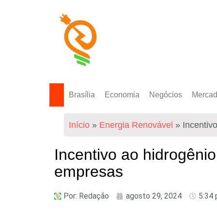
Brasília
Economia
Negócios
Merca
Política Energética
Indicadores
Agro
Mercad
Início
»
Energia Renovável
»
Incentiv
Tecnologia
Empresas
Mercad
Investimentos
Incentivo ao hidrogênio
Token
empresas
Por:
Redação
agosto 29, 2024
5:34