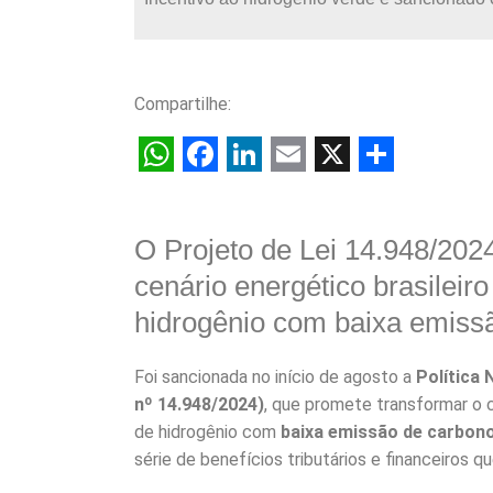
Compartilhe:
W
F
L
E
X
S
h
a
i
m
h
O Projeto de Lei 14.948/2024
a
c
n
a
a
cenário energético brasileir
t
e
k
i
r
hidrogênio com baixa emiss
s
b
e
l
e
A
o
d
Foi sancionada no início de agosto a
Política 
p
o
I
nº 14.948/2024)
, que promete transformar o c
p
k
n
de hidrogênio com
baixa emissão de carbon
série de benefícios tributários e financeiros q