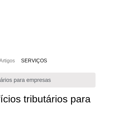
Artigos
SERVIÇOS
s
Kit Gerador
tários para empresas
Assinatura Solar
Mercado Livre
cios tributários para
Usina de Locação
Usina de Investimento
Seja um Parceiro