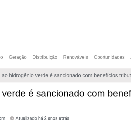
do
Geração
Distribuição
Renováveis
Oportunidades
o Cativo
Armazenamento
Crédito de Carbono
Editais e Licitaçõe
o ao hidrogênio verde é sancionado com benefícios tribu
o Livre
Autoprodução
Sustentabilidade
Emprego
Eólica
Hidrogênio Verde
Eventos
 verde é sancionado com benefí
Solar
Mobilidade Elétrica
Formação
Transição Energética
 pm
Atualizado há 2 anos atrás