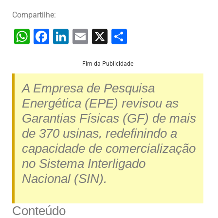
Compartilhe:
W
F
Li
E
X
S
h
a
n
m
h
at
c
k
ai
ar
Fim da Publicidade
s
e
e
l
e
A Empresa de Pesquisa
A
b
dI
Energética (EPE) revisou as
p
o
n
Garantias Físicas (GF) de mais
p
o
de 370 usinas, redefinindo a
k
capacidade de comercialização
no Sistema Interligado
Nacional (SIN).
Conteúdo