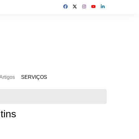
Artigos
SERVIÇOS
s
Kit Gerador
Assinatura Solar
Mercado Livre
tins
Usina de Locação
Usina de Investimento