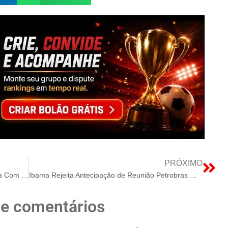
PRÓXIMO
Minas Gerais Impulsiona Geração de Energia Com Regime Tributário Especial Ampliado
Ibama Rejeita Antecipação de Reunião Petrobras Margem Equatorial Sinal de Rigor Ambiental
de comentários