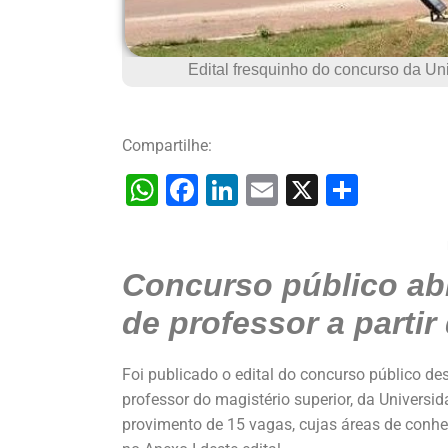
Edital fresquinho do concurso da Un
Compartilhe:
W
F
Li
E
X
S
h
a
n
m
h
at
c
k
ai
ar
Concurso público abr
s
e
e
l
e
A
b
dI
de professor a partir
p
o
n
p
o
Foi publicado o edital do concurso público de
professor do magistério superior, da Universi
k
provimento de 15 vagas, cujas áreas de conh