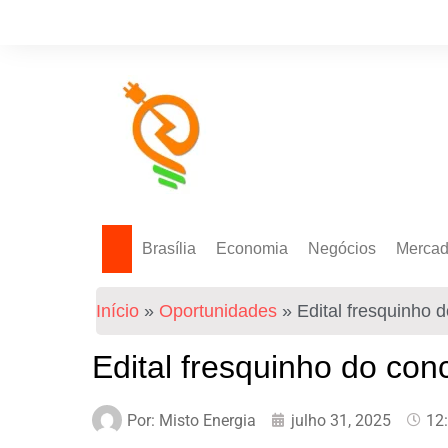
Brasília
Economia
Negócios
Merca
Política Energética
Indicadores
Agro
Mercad
Início
»
Oportunidades
»
Edital fresquinho 
Tecnologia
Empresas
Mercad
Investimentos
Edital fresquinho do con
Token
Por:
Misto Energia
julho 31, 2025
12