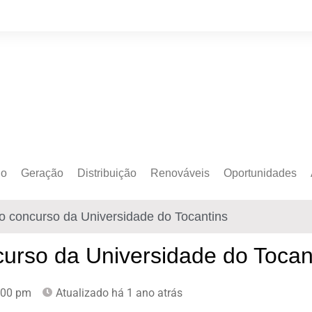
do
Geração
Distribuição
Renováveis
Oportunidades
o Cativo
Armazenamento
Crédito de Carbono
Editais e Licitaçõe
do concurso da Universidade do Tocantins
o Livre
Autoprodução
Sustentabilidade
Emprego
Eólica
Hidrogênio Verde
Eventos
curso da Universidade do Tocan
Solar
Mobilidade Elétrica
Formação
:00 pm
Atualizado há 1 ano atrás
Transição Energética