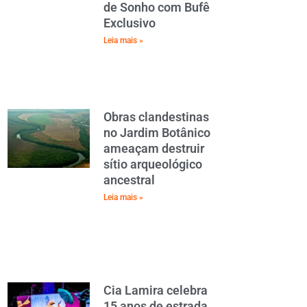
de Sonho com Bufê
Exclusivo
Leia mais »
Obras clandestinas
no Jardim Botânico
ameaçam destruir
sítio arqueológico
ancestral
Leia mais »
Cia Lamira celebra
15 anos de estrada