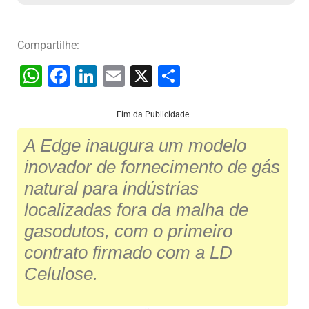
Compartilhe:
W
F
Li
E
X
S
h
a
n
m
h
at
c
k
ai
ar
Fim da Publicidade
s
e
e
l
e
A Edge inaugura um modelo
A
b
dI
inovador de fornecimento de gás
p
o
n
natural para indústrias
p
o
localizadas fora da malha de
k
gasodutos, com o primeiro
contrato firmado com a LD
Celulose.