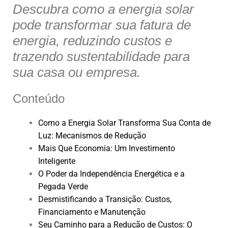
Descubra como a energia solar
s
e
e
l
e
pode transformar sua fatura de
A
b
dI
energia, reduzindo custos e
p
o
n
trazendo sustentabilidade para
p
o
sua casa ou empresa.
k
Conteúdo
Como a Energia Solar Transforma Sua Conta de
Luz: Mecanismos de Redução
Mais Que Economia: Um Investimento
Inteligente
O Poder da Independência Energética e a
Pegada Verde
Desmistificando a Transição: Custos,
Financiamento e Manutenção
Seu Caminho para a Redução de Custos: O