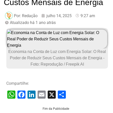
Custos Mensais de Energia
Por:
Redação
julho 14, 2025
9:27 am
Atualizado há 1 ano atrás
Economia na Conta de Luz com Energia Solar: O Real
Poder de Reduzir Seus Custos Mensais de Energia -
Foto: Reprodução / Freepik AI
Compartilhe:
W
F
Li
E
X
S
h
a
n
m
h
at
c
k
ai
ar
Fim da Publicidade