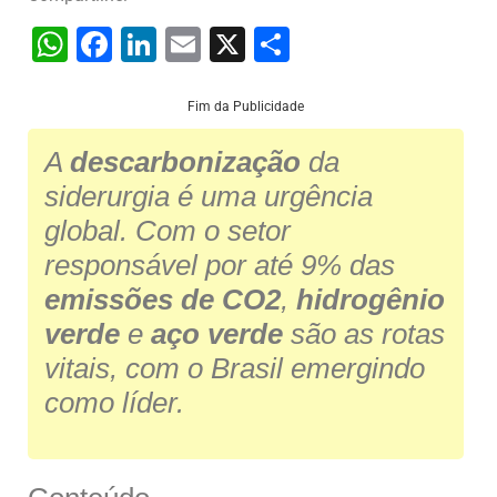
W
F
Li
E
X
S
h
a
n
m
h
at
c
k
ai
ar
Fim da Publicidade
s
e
e
l
e
A
descarbonização
da
A
b
dI
siderurgia é uma urgência
p
o
n
global. Com o setor
p
o
responsável por até 9% das
k
emissões de CO2
,
hidrogênio
verde
e
aço verde
são as rotas
vitais, com o Brasil emergindo
como líder.