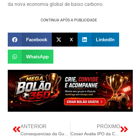
da nova economia global de baixo carbono.
CONTINUA APÓS A PUBLICIDADE
Facebook
X
LinkedIn
WhatsApp
ANTERIOR
PRÓXIMO
Consequencias da Guerra no Ira para o Brasil
Cosan Avalia IPO da Compass para Fortalecer Estrutura Financeira Enquanto Raízen Enfrenta Turbulência