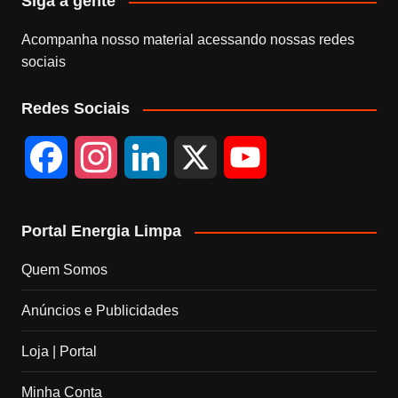
Siga a gente
Acompanha nosso material acessando nossas redes
sociais
Redes Sociais
F
I
L
X
Y
a
n
i
o
Portal Energia Limpa
c
s
n
u
Quem Somos
e
t
k
T
Anúncios e Publicidades
b
a
e
u
Loja | Portal
o
g
d
b
Minha Conta