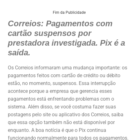
h
a
n
m
h
at
c
k
ai
ar
Fim da Publicidade
Correios: Pagamentos com
s
e
e
l
e
cartão suspensos por
A
b
dI
prestadora investigada. Pix é a
p
o
n
saída.
p
o
k
Os Correios informaram uma mudança importante: os
pagamentos feitos com cartão de crédito ou débito
estão, no momento, suspensos. Essa interrupção
acontece porque a empresa que gerencia esses
pagamentos está enfrentando problemas com o
sistema. Além disso, se você costuma fazer suas
postagens pelo site ou aplicativo dos Correios, saiba
que essa opção também não está disponível por
enquanto. A boa notícia é que o Pix continua
funcionando normalmente para todos os pagamentos.