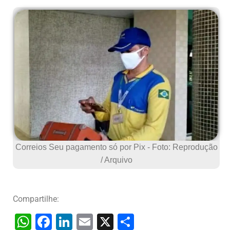
Correios Seu pagamento só por Pix - Foto: Reprodução
/ Arquivo
Compartilhe:
W
F
Li
E
X
S