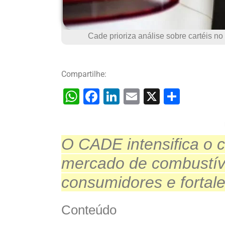
Cade prioriza análise sobre cartéis no
Compartilhe:
W
F
Li
E
X
S
h
a
n
m
h
at
c
k
ai
ar
O CADE intensifica o 
s
e
e
l
e
A
b
dI
mercado de combustív
p
o
n
consumidores e fortale
p
o
k
Conteúdo