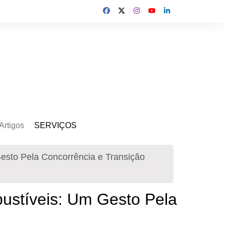
Artigos
SERVIÇOS
s
Kit Gerador
Gesto Pela Concorrência e Transição
Assinatura Solar
Mercado Livre
bustíveis: Um Gesto Pela
Usina de Locação
Usina de Investimento