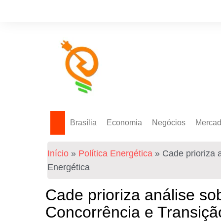
Brasília
Economia
Negócios
Merca
Política Energética
Indicadores
Agro
Mercad
Início
»
Política Energética
»
Cade prioriza 
Tecnologia
Empresas
Mercad
Energética
Investimentos
Cade prioriza análise s
Token
Concorrência e Transiçã