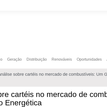
do
Geração
Distribuição
Renováveis
Oportunidades
o Cativo
Armazenamento
Crédito de Carbono
Editais e Licitaçõe
análise sobre cartéis no mercado de combustíveis: Um 
o Livre
Autoprodução
Sustentabilidade
Emprego
Eólica
Hidrogênio Verde
Eventos
obre cartéis no mercado de com
Solar
Mobilidade Elétrica
Formação
o Energética
Transição Energética