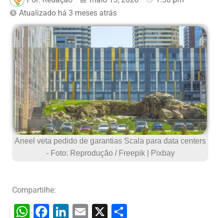
Atualizado há 3 meses atrás
Aneel veta pedido de garantias Scala para data centers
- Foto: Reprodução / Freepik | Pixbay
Compartilhe:
W
F
Li
E
X
S