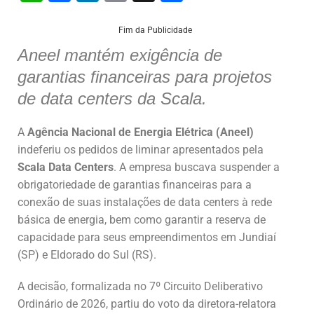
h
a
n
m
h
at
c
k
ai
ar
Fim da Publicidade
s
e
e
l
e
Aneel mantém exigência de
garantias financeiras para projetos
A
b
dI
de data centers da Scala.
p
o
n
p
o
A
Agência Nacional de Energia Elétrica (Aneel)
k
indeferiu os pedidos de liminar apresentados pela
Scala Data Centers
. A empresa buscava suspender a
obrigatoriedade de garantias financeiras para a
conexão de suas instalações de data centers à rede
básica de energia, bem como garantir a reserva de
capacidade para seus empreendimentos em Jundiaí
(SP) e Eldorado do Sul (RS).
A decisão, formalizada no 7º Circuito Deliberativo
Ordinário de 2026, partiu do voto da diretora-relatora