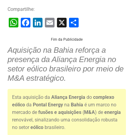
Compartilhe:
W
F
Li
E
X
S
h
a
n
m
h
at
c
k
ai
ar
Fim da Publicidade
Aquisição na Bahia reforça a
s
e
e
l
e
presença da Aliança Energia no
A
b
dI
setor eólico brasileiro por meio de
p
o
n
M&A estratégico.
p
o
k
Esta aquisição da
Aliança Energia
do
complexo
eólico
da
Pontal Energy
na
Bahia
é um marco no
mercado de
fusões e aquisições
(
M&A
) de
energia
renovável, sinalizando uma consolidação robusta
no setor
eólico
brasileiro.