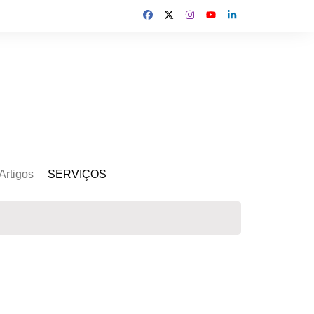
Artigos
SERVIÇOS
s
Kit Gerador
Assinatura Solar
Mercado Livre
Usina de Locação
Usina de Investimento