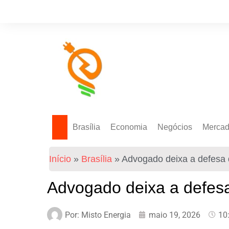
Brasília
Economia
Negócios
Merca
Política Energética
Indicadores
Agro
Mercad
Início
»
Brasília
»
Advogado deixa a defesa 
Tecnologia
Empresas
Mercad
Investimentos
Advogado deixa a defes
Token
Por:
Misto Energia
maio 19, 2026
10