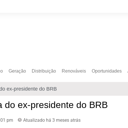
do
Geração
Distribuição
Renováveis
Oportunidades
o Cativo
Armazenamento
Crédito de Carbono
Editais e Licitaçõe
do ex-presidente do BRB
o Livre
Autoprodução
Sustentabilidade
Emprego
Eólica
Hidrogênio Verde
Eventos
a do ex-presidente do BRB
Solar
Mobilidade Elétrica
Formação
:01 pm
Atualizado há 3 meses atrás
Transição Energética