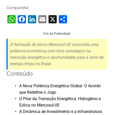
Compartilhe:
W
F
Li
E
X
S
h
a
n
m
h
at
c
k
ai
ar
Fim da Publicidade
s
e
e
l
e
A formação do bloco Mercosul-UE consolida uma
A
b
dI
potência econômica com foco estratégico na
transição energética e oportunidades para o setor de
p
o
n
energia limpa no Brasil.
p
o
Conteúdo
k
A Nova Potência Energética Global: O Acordo
que Redefine o Jogo
O Pilar da Transição Energética: Hidrogênio e
Eólica no Mercosul-UE
A Dinâmica de Investimento e a Infraestrutura