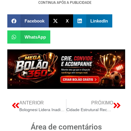
CONTINUA APÓS A PUBLICIDADE
Facebook
X
LinkedIn
WhatsApp
ANTERIOR
PRÓXIMO
Bolognesi Lidera Inadimplência: Fim da Proteção Judicial Expõe R$ 350 Milhões em Risco no MCP
Cidade Estrutural Recebe Ampliacao do Centro de Reciclagem
Área de comentários