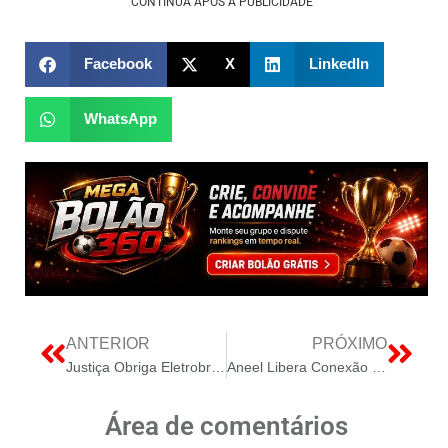
CONTINUA APÓS A PUBLICIDADE
Facebook
X
LinkedIn
WhatsApp
ANTERIOR
PRÓXIMO
Justiça Obriga Eletrobras a Restabelecer Salários Após Negociações Individuais
Aneel Libera Conexão De Dois Data Centers À Rede Básica De São Paulo Impulsionando Infraestrutura E Energia Limpa
Área de comentários