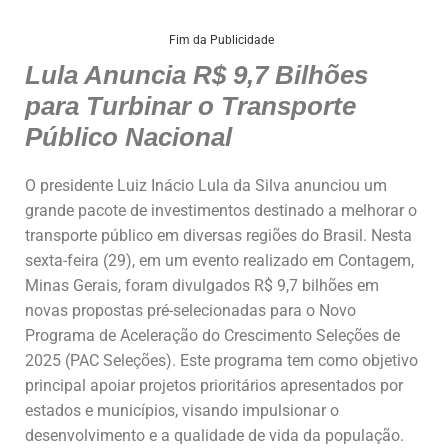
h
a
n
m
h
at
c
k
ai
ar
Fim da Publicidade
Lula Anuncia R$ 9,7 Bilhões
s
e
e
l
e
para Turbinar o Transporte
A
b
dI
Público Nacional
p
o
n
p
o
O presidente Luiz Inácio Lula da Silva anunciou um
k
grande pacote de investimentos destinado a melhorar o
transporte público em diversas regiões do Brasil. Nesta
sexta-feira (29), em um evento realizado em Contagem,
Minas Gerais, foram divulgados R$ 9,7 bilhões em
novas propostas pré-selecionadas para o Novo
Programa de Aceleração do Crescimento Seleções de
2025 (PAC Seleções). Este programa tem como objetivo
principal apoiar projetos prioritários apresentados por
estados e municípios, visando impulsionar o
desenvolvimento e a qualidade de vida da população.