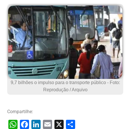
9,7 bilhões o impulso para o transporte público - Foto:
Reprodução / Arquivo
Compartilhe:
W
F
Li
E
X
S