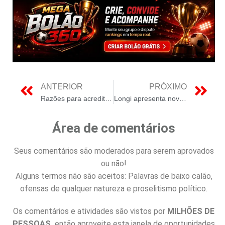
ANTERIOR
PRÓXIMO
Razões para acreditar que o aquecimento global será evitado
Longi apresenta novo painel solar de 665W com eficiência de 24,8%
Área de comentários
Seus comentários são moderados para serem aprovados
ou não!
Alguns termos não são aceitos: Palavras de baixo calão,
ofensas de qualquer natureza e proselitismo político.
Os comentários e atividades são vistos por
MILHÕES DE
PESSOAS,
então aproveite esta janela de oportunidades