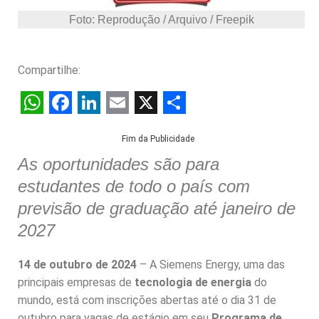
Foto: Reprodução / Arquivo / Freepik
Compartilhe:
W
F
L
E
X
S
Fim da Publicidade
h
a
i
m
h
As oportunidades são para
a
c
n
a
a
estudantes de todo o país com
t
e
k
i
r
previsão de graduação até janeiro de
s
b
e
l
e
2027
A
o
d
p
o
I
14 de outubro de 2024
– A Siemens Energy, uma das
p
k
n
principais empresas de
tecnologia de energia
do
mundo, está com inscrições abertas até o dia 31 de
outubro para vagas de estágio em seu
Programa de