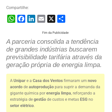
Compartilhe:
W
F
Li
E
X
S
h
a
n
m
h
at
c
k
ai
ar
Fim da Publicidade
A parceria consolida a tendência
s
e
e
l
e
de grandes indústrias buscarem
A
b
dI
previsibilidade tarifária através da
p
o
n
geração própria de energia limpa.
p
o
k
A
Unipar
e a
Casa dos Ventos
firmaram um
novo
acordo
de
autoprodução
para suprir a demanda da
gigante química por
energia limpa
, reforçando a
estratégia de
gestão
de custos e metas
ESG
no
setor elétrico
.