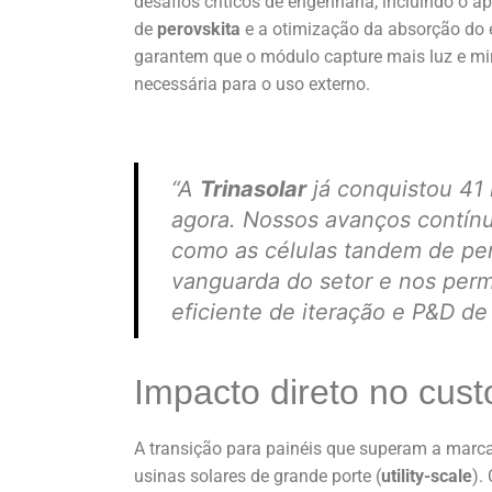
desafios críticos de engenharia, incluindo o 
de
perovskita
e a otimização da absorção do e
garantem que o módulo capture mais luz e min
necessária para o uso externo.
“A
Trinasolar
já conquistou 41 
agora. Nossos avanços contínu
como as células tandem de pe
vanguarda do setor e nos perm
eficiente de iteração e P&D de
Impacto direto no cust
A transição para painéis que superam a marc
usinas solares de grande porte (
utility-scale
).