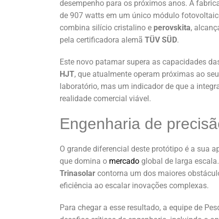
desempenho para os próximos anos. A fabric
de 907 watts em um único módulo fotovoltaico
combina silício cristalino e
perovskita
, alcan
pela certificadora alemã
TÜV SÜD
.
Este novo patamar supera as capacidades das
HJT
, que atualmente operam próximas ao seu 
laboratório, mas um indicador de que a integr
realidade comercial viável.
Engenharia de precis
O grande diferencial deste protótipo é a sua 
que domina o
mercado
global de larga escala
Trinasolar
contorna um dos maiores obstáculos
eficiência ao escalar inovações complexas.
Para chegar a esse resultado, a equipe de P