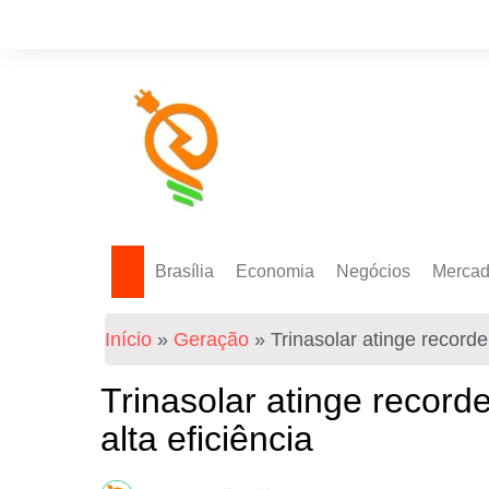
Brasília
Economia
Negócios
Merca
Política Energética
Indicadores
Agro
Mercad
Início
»
Geração
»
Trinasolar atinge record
Tecnologia
Empresas
Mercad
Investimentos
Trinasolar atinge recor
Token
alta eficiência