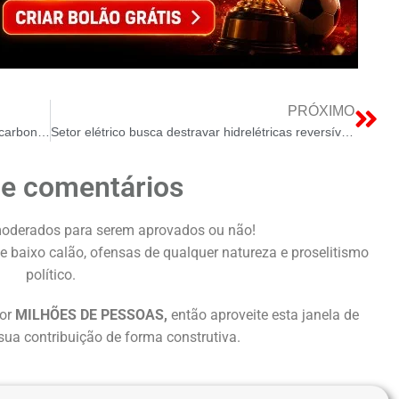
PRÓXIMO
São Paulo lança piloto inédito de captura de carbono no etanol
Setor elétrico busca destravar hidrelétricas reversíveis para ampliar armazenamento de energia no Brasil
de comentários
oderados para serem aprovados ou não!
e baixo calão, ofensas de qualquer natureza e proselitismo
político.
or
MILHÕES DE PESSOAS,
então aproveite esta janela de
sua contribuição de forma construtiva.