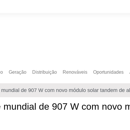
do
Geração
Distribuição
Renováveis
Oportunidades
o Cativo
Armazenamento
Crédito de Carbono
Editais e Licitaçõe
e mundial de 907 W com novo módulo solar tandem de alt
o Livre
Autoprodução
Sustentabilidade
Emprego
Eólica
Hidrogênio Verde
Eventos
de mundial de 907 W com novo 
Solar
Mobilidade Elétrica
Formação
Transição Energética