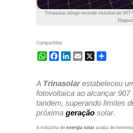
Trinasolar atinge recorde mundial de 907 
Reprod
Compartilhe:
W
F
Li
E
X
S
h
a
n
m
h
at
c
k
ai
ar
A
Trinasolar
s
e
e
estabeleceu um 
l
e
A
b
dI
fotovoltaica ao alcançar 9
p
o
n
tandem, superando limites de
p
o
próxima
geração
solar.
k
A indústria de
energia solar
acaba de testemun