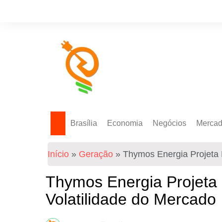
Brasília
Economia
Negócios
Merca
Política Energética
Indicadores
Agro
Mercad
Início
»
Geração
»
Thymos Energia Projeta 
Tecnologia
Empresas
Mercad
Investimentos
Thymos Energia Projeta
Token
Volatilidade do Mercado