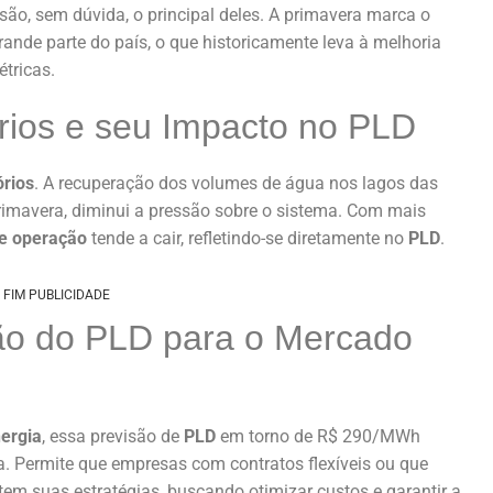
são, sem dúvida, o principal deles. A primavera marca o
rande parte do país, o que historicamente leva à melhoria
étricas.
rios e seu Impacto no PLD
órios
. A recuperação dos volumes de água nos lagos das
primavera, diminui a pressão sobre o sistema. Com mais
de operação
tende a cair, refletindo-se diretamente no
PLD
.
FIM PUBLICIDADE
são do PLD para o Mercado
nergia
, essa previsão de
PLD
em torno de R$ 290/MWh
. Permite que empresas com contratos flexíveis ou que
em suas estratégias, buscando otimizar custos e garantir a