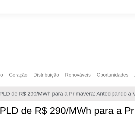
do
Geração
Distribuição
Renováveis
Oportunidades
o Cativo
Armazenamento
Crédito de Carbono
Editais e Licitaçõe
PLD de R$ 290/MWh para a Primavera: Antecipando a V
o Livre
Autoprodução
Sustentabilidade
Emprego
Eólica
Hidrogênio Verde
Eventos
 PLD de R$ 290/MWh para a Pr
Solar
Mobilidade Elétrica
Formação
Transição Energética