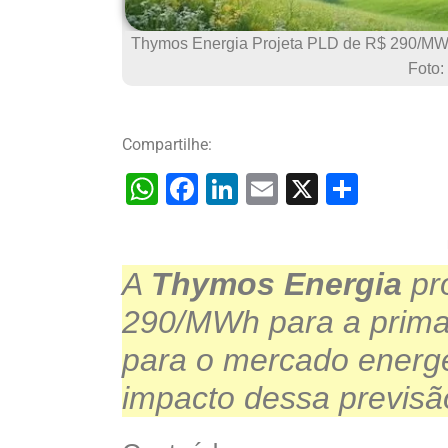
Thymos Energia Projeta PLD de R$ 290/MWh 
Foto:
Compartilhe:
W
F
Li
E
X
S
h
a
n
m
h
at
c
k
ai
ar
A
Thymos Energia
s
e
e
l
e
pr
A
b
dI
290/MWh para a prima
p
o
n
para o mercado energét
p
o
impacto dessa previsã
k