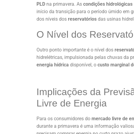
PLD
na primavera. As
condições hidrológicas
início da transição para o período úmido em g
dos níveis dos
reservatórios
das usinas hidrel
O Nível dos Reservató
Outro ponto importante é o nível dos
reservat
hidrelétricas, impulsionada pelas chuvas da 
energia hídrica
disponível, o
custo marginal 
Implicações da Previ
Livre de Energia
Para os consumidores do
mercado livre de e
durante a primavera é uma informação valiosa
precisam comprar energia no curto prazo ajust