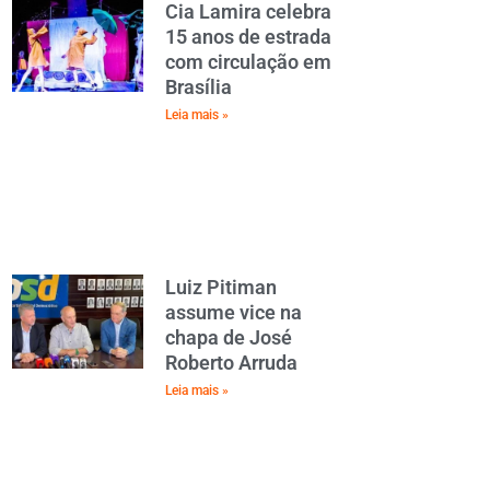
Cia Lamira celebra
15 anos de estrada
com circulação em
Brasília
Leia mais »
Luiz Pitiman
assume vice na
chapa de José
Roberto Arruda
Leia mais »