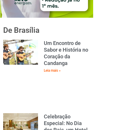
De Brasília
Um Encontro de
Sabor e História no
Coração da
Candanga
Leia mais »
Celebração
Especial: No Dia
dos Pais, um Hotel