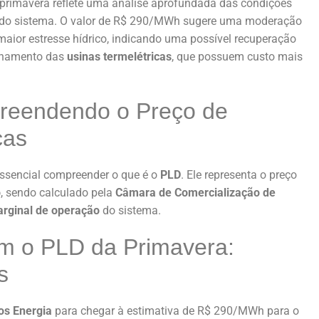
primavera reflete uma análise aprofundada das condições
do sistema. O valor de R$ 290/MWh sugere uma moderação
ior estresse hídrico, indicando uma possível recuperação
onamento das
usinas termelétricas
, que possuem custo mais
reendendo o Preço de
ças
 essencial compreender o que é o
PLD
. Ele representa o preço
o
, sendo calculado pela
Câmara de Comercialização de
arginal de operação
do sistema.
am o PLD da Primavera:
s
s Energia
para chegar à estimativa de R$ 290/MWh para o