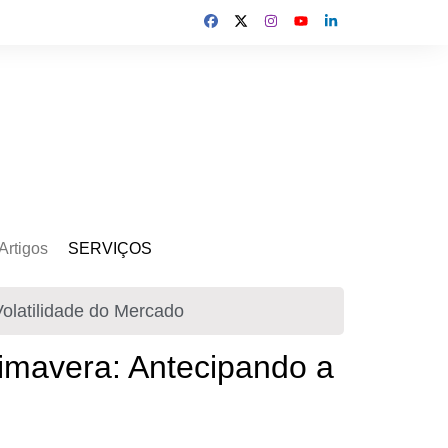
Artigos
SERVIÇOS
s
Kit Gerador
olatilidade do Mercado
Assinatura Solar
Mercado Livre
imavera: Antecipando a
Usina de Locação
Usina de Investimento