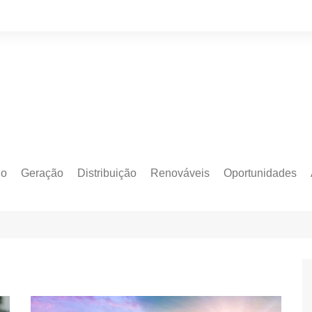
do
Geração
Distribuição
Renováveis
Oportunidades
o Cativo
Armazenamento
Crédito de Carbono
Editais e Licitaçõe
o Livre
Autoprodução
Sustentabilidade
Emprego
Eólica
Hidrogênio Verde
Eventos
Solar
Mobilidade Elétrica
Formação
Transição Energética