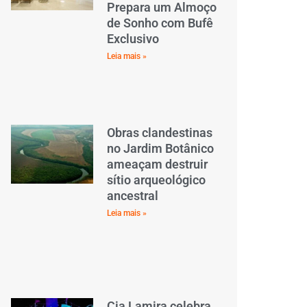
Prepara um Almoço
de Sonho com Bufê
Exclusivo
Leia mais »
Obras clandestinas
no Jardim Botânico
ameaçam destruir
sítio arqueológico
ancestral
Leia mais »
Cia Lamira celebra