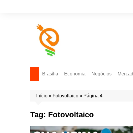
Brasília
Economia
Negócios
Merca
Política Energética
Indicadores
Agro
Mercad
Início
»
Fotovoltaico
Tecnologia
»
Página 4
Empresas
Mercad
Investimentos
Tag:
Fotovoltaico
Token