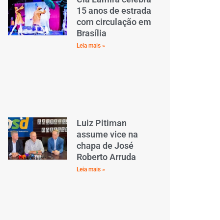
15 anos de estrada
com circulação em
Brasília
Leia mais »
Luiz Pitiman
assume vice na
chapa de José
Roberto Arruda
Leia mais »