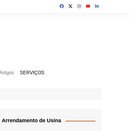
Artigos
SERVIÇOS
s
Kit Gerador
Assinatura Solar
Mercado Livre
Usina de Locação
Arrendamento de Usina
Usina de Investimento