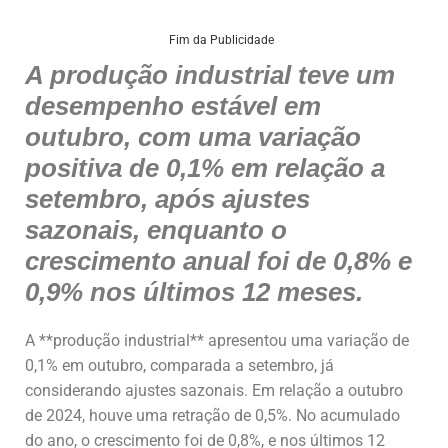
h
a
n
m
h
at
c
k
ai
ar
Fim da Publicidade
A produção industrial teve um
s
e
e
l
e
desempenho estável em
A
b
dI
outubro, com uma variação
p
o
n
positiva de 0,1% em relação a
p
o
setembro, após ajustes
k
sazonais, enquanto o
crescimento anual foi de 0,8% e
0,9% nos últimos 12 meses.
A **produção industrial** apresentou uma variação de
0,1% em outubro, comparada a setembro, já
considerando ajustes sazonais. Em relação a outubro
de 2024, houve uma retração de 0,5%. No acumulado
do ano, o crescimento foi de 0,8%, e nos últimos 12