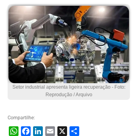
Setor industrial apresenta ligeira recuperação - Foto:
Reprodução / Arquivo
Compartilhe:
W
F
Li
E
X
S