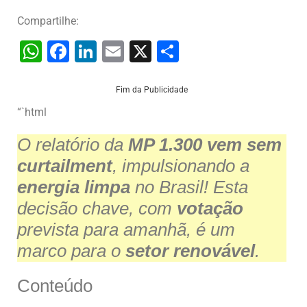
Compartilhe:
W
F
Li
E
X
S
h
a
n
m
h
at
c
k
ai
ar
Fim da Publicidade
s
e
e
l
e
“`html
A
b
dI
O relatório da
MP 1.300 vem sem
p
o
n
curtailment
, impulsionando a
p
o
energia limpa
no Brasil! Esta
k
decisão chave, com
votação
prevista para amanhã, é um
marco para o
setor renovável
.
Conteúdo