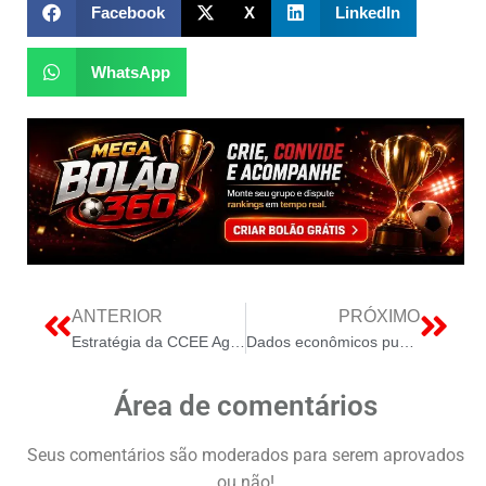
Facebook
X
LinkedIn
WhatsApp
ANTERIOR
PRÓXIMO
Estratégia da CCEE Agiliza Ágio do GSF para Equilibrar Mercado de Energia
Dados econômicos puxam a bolsa para o vermelho
Área de comentários
Seus comentários são moderados para serem aprovados
ou não!