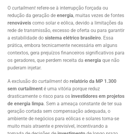
O
curtailment
refere-se à interrupção forçada ou
redução da geração de
energia
, muitas vezes de fontes
renováveis
como solar e eólica, devido a limitações da
rede de transmissão, excesso de oferta ou para garantir
a estabilidade do
sistema elétrico brasileiro
. Essa
prática, embora tecnicamente necessária em alguns
contextos, gera prejuízos financeiros significativos para
os geradores, que perdem receita da
energia
que não
puderam injetar.
A exclusão do
curtailment
do
relatório da MP 1.300
sem curtailment
é uma vitória porque reduz
drasticamente o risco para os
investidores em projetos
de energia limpa
. Sem a ameaça constante de ter sua
geração cortada sem compensação adequada, o
ambiente de negócios para eólicas e solares torna-se
muito mais atraente e previsível, incentivando a
tomada de decisões de
investimento
de longo prazo.