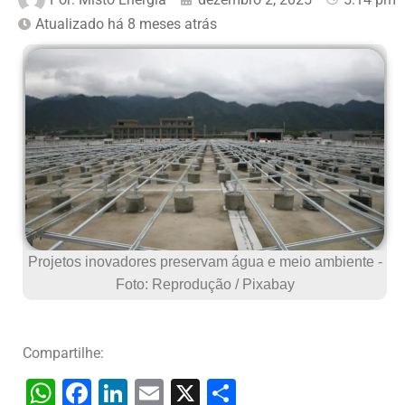
Atualizado há 8 meses atrás
Projetos inovadores preservam água e meio ambiente -
Foto: Reprodução / Pixabay
Compartilhe:
W
F
Li
E
X
S