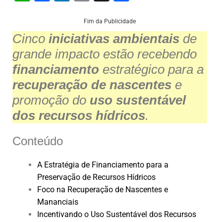
h
a
n
m
h
at
c
k
ai
ar
Fim da Publicidade
Cinco
iniciativas ambientais
de
s
e
e
l
e
grande impacto estão recebendo
A
b
dI
financiamento
estratégico para a
p
o
n
recuperação de nascentes
e
p
o
promoção do
uso sustentável
k
dos recursos hídricos
.
Conteúdo
A Estratégia de Financiamento para a
Preservação de Recursos Hídricos
Foco na Recuperação de Nascentes e
Mananciais
Incentivando o Uso Sustentável dos Recursos