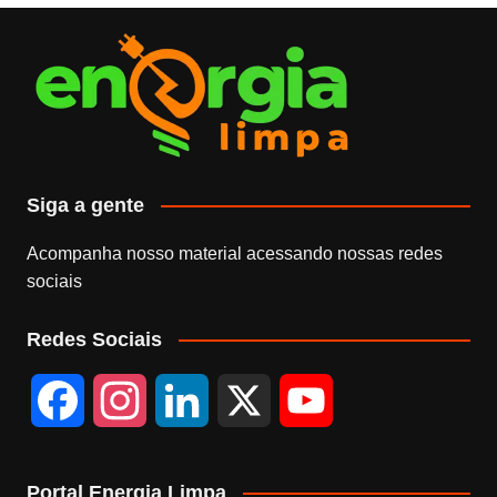
Siga a gente
Acompanha nosso material acessando nossas redes
sociais
Redes Sociais
F
I
L
X
Y
a
n
i
o
Portal Energia Limpa