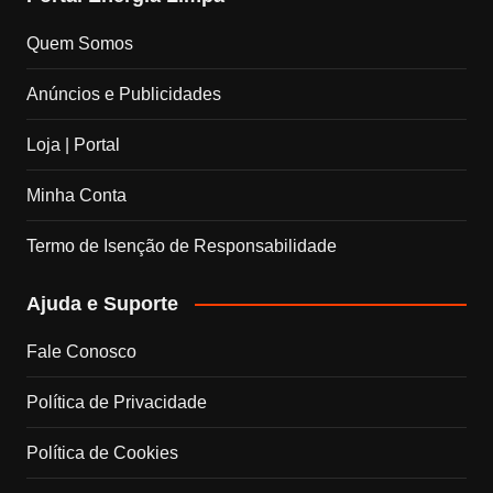
c
s
n
u
Quem Somos
e
t
k
T
Anúncios e Publicidades
b
a
e
u
Loja | Portal
o
g
d
b
Minha Conta
o
r
I
e
Termo de Isenção de Responsabilidade
k
a
n
C
Ajuda e Suporte
m
h
Fale Conosco
a
Política de Privacidade
n
Política de Cookies
n