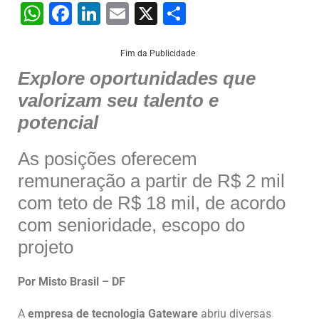
W
F
Li
E
X
S
h
a
n
m
h
at
c
k
ai
ar
Fim da Publicidade
Explore oportunidades que
s
e
e
l
e
valorizam seu talento e
A
b
dI
potencial
p
o
n
p
o
As posições oferecem
k
remuneração a partir de R$ 2 mil
com teto de R$ 18 mil, de acordo
com senioridade, escopo do
projeto
Por Misto Brasil – DF
A
empresa de tecnologia Gateware
abriu diversas