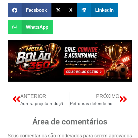
Facebook
X
LinkedIn
WhatsApp
ANTERIOR
PRÓXIMO
Aurora projeta redução do curtailment no Brasil até 2030
Petrobras defende homologação imediata de leilão de reserva de capacidade
Área de comentários
Seus comentários são moderados para serem aprovados