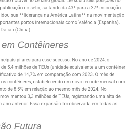
são notável no cenário global. Ele subiu seis posições no
al publicação do setor, saltando da 43ª para a 37ª colocação.
lidou sua **liderança na América Latina** na movimentação
mportantes portos internacionais como Valência (Espanha),
 Dalian (China).
em Contêineres
ncipais pilares para esse sucesso. No ano de 2024, o
de 5,4 milhões de TEUs (unidade equivalente a um contêiner
nificativo de 14,7% em comparação com 2023. O mês de
ra os contêineres, estabelecendo um novo recorde mensal com
nto de 8,5% em relação ao mesmo mês de 2024. No
o movimentou 3,3 milhões de TEUs, registrando uma alta de
ano anterior. Essa expansão foi observada em todas as
são Futura