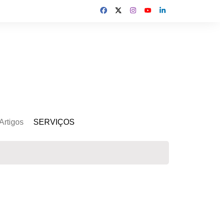
Artigos
SERVIÇOS
s
Kit Gerador
Assinatura Solar
Mercado Livre
Usina de Locação
Usina de Investimento