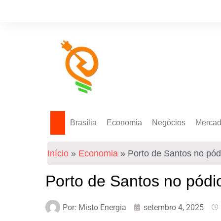
Brasília
Economia
Negócios
Merca
Política Energética
Indicadores
Agro
Mercad
Início
»
Economia
»
Porto de Santos no pód
Tecnologia
Empresas
Mercad
Investimentos
Porto de Santos no pódi
Token
Por:
Misto Energia
setembro 4, 2025