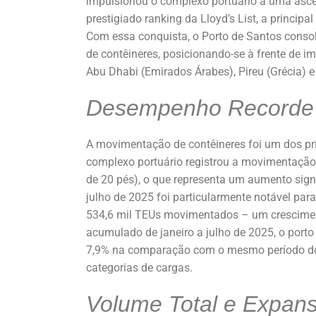
impulsionou o complexo portuário a uma ascen
prestigiado ranking da Lloyd’s List, a princip
Com essa conquista, o Porto de Santos conso
de contêineres, posicionando-se à frente de i
Abu Dhabi (Emirados Árabes), Pireu (Grécia) e
Desempenho Recorde 
A movimentação de contêineres foi um dos pri
complexo portuário registrou a movimentação 
de 20 pés), o que representa um aumento sig
julho de 2025 foi particularmente notável pa
534,6 mil TEUs movimentados – um crescime
acumulado de janeiro a julho de 2025, o port
7,9% na comparação com o mesmo período do 
categorias de cargas.
Volume Total e Expan