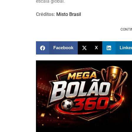
escala global.
Créditos:
Misto Brasil
CONTI
Facebook
X
Linke