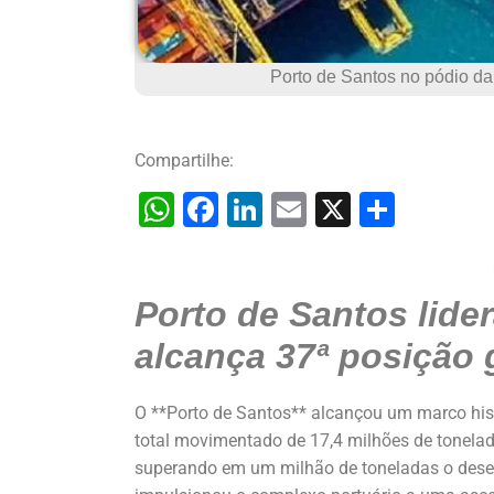
Porto de Santos no pódio da
Compartilhe:
W
F
Li
E
X
S
h
a
n
m
h
at
c
k
ai
ar
Porto de Santos lide
s
e
e
l
e
A
b
dI
alcança 37ª posição 
p
o
n
p
o
O **Porto de Santos** alcançou um marco hist
total movimentado de 17,4 milhões de tonelada
k
superando em um milhão de toneladas o dese