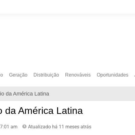
do
Geração
Distribuição
Renováveis
Oportunidades
o Cativo
Armazenamento
Crédito de Carbono
Editais e Licitaçõe
io da América Latina
o Livre
Autoprodução
Sustentabilidade
Emprego
Eólica
Hidrogênio Verde
Eventos
o da América Latina
Solar
Mobilidade Elétrica
Formação
7:01 am
Atualizado há 11 meses atrás
Transição Energética