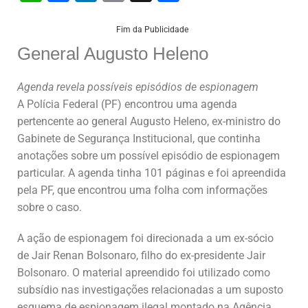
h
a
n
m
h
at
c
k
ai
ar
Fim da Publicidade
General Augusto Heleno
s
e
e
l
e
A
b
dI
Agenda revela possíveis episódios de espionagem
p
o
n
A Polícia Federal (PF) encontrou uma agenda
p
o
pertencente ao general Augusto Heleno, ex-ministro do
Gabinete de Segurança Institucional, que continha
k
anotações sobre um possível episódio de espionagem
particular. A agenda tinha 101 páginas e foi apreendida
pela PF, que encontrou uma folha com informações
sobre o caso.
A ação de espionagem foi direcionada a um ex-sócio
de Jair Renan Bolsonaro, filho do ex-presidente Jair
Bolsonaro. O material apreendido foi utilizado como
subsídio nas investigações relacionadas a um suposto
esquema de espionagem ilegal montado na Agência