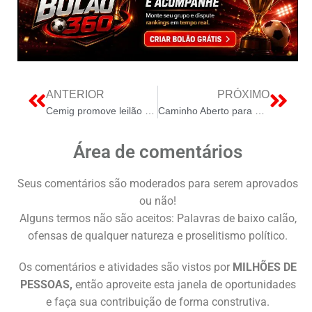
ANTERIOR
PRÓXIMO
Cemig promove leilão de imóveis estratégicos em Minas Gerais com ofertas em BH, Juiz de Fora e Uberlândia
Caminho Aberto para a Light com a Renovação da Concessão que Redesenha a Energia no Rio de Janeiro
Área de comentários
Seus comentários são moderados para serem aprovados
ou não!
Alguns termos não são aceitos: Palavras de baixo calão,
ofensas de qualquer natureza e proselitismo político.
Os comentários e atividades são vistos por
MILHÕES DE
PESSOAS,
então aproveite esta janela de oportunidades
e faça sua contribuição de forma construtiva.