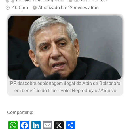
2:00 pm
Atualizado há 12 meses atrás
PF descobre espionagem ilegal da Abin de Bolsonaro
em benefício do filho - Foto: Reprodução / Arquivo
Compartilhe:
W
F
Li
E
X
S