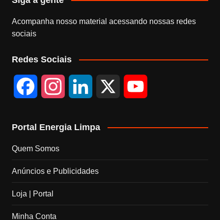
Acompanha nosso material acessando nossas redes
sociais
Redes Sociais
F
I
L
X
Y
a
n
i
o
Portal Energia Limpa
c
s
n
u
Quem Somos
e
t
k
T
Anúncios e Publicidades
b
a
e
u
Loja | Portal
o
g
d
b
Minha Conta