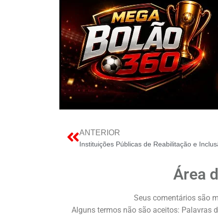
ANTERIOR
Área 
Seus comentários são m
Alguns termos não são aceitos: Palavras d