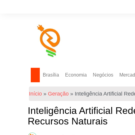
Brasília
Economia
Negócios
Merca
Política Energética
Indicadores
Agro
Mercad
Início
»
Geração
»
Inteligência Artificial R
Tecnologia
Empresas
Mercad
Investimentos
Inteligência Artificial R
Token
Recursos Naturais