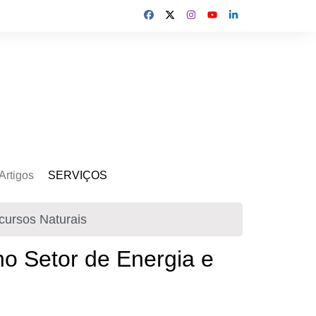
Artigos
SERVIÇOS
s
Kit Gerador
ecursos Naturais
Assinatura Solar
Mercado Livre
 no Setor de Energia e
Usina de Locação
Usina de Investimento