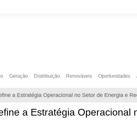
do
Geração
Distribuição
Renováveis
Oportunidades
o Cativo
Armazenamento
Crédito de Carbono
Editais e Licitaçõe
edefine a Estratégia Operacional no Setor de Energia e R
o Livre
Autoprodução
Sustentabilidade
Emprego
Eólica
Hidrogênio Verde
Eventos
edefine a Estratégia Operacional
Solar
Mobilidade Elétrica
Formação
Transição Energética