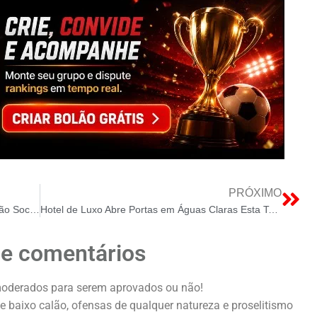
PRÓXIMO
Instituições Públicas de Reabilitação e Inclusão Social têm novos líderes a partir de hoje
Hotel de Luxo Abre Portas em Águas Claras Esta Terça
de comentários
oderados para serem aprovados ou não!
e baixo calão, ofensas de qualquer natureza e proselitismo