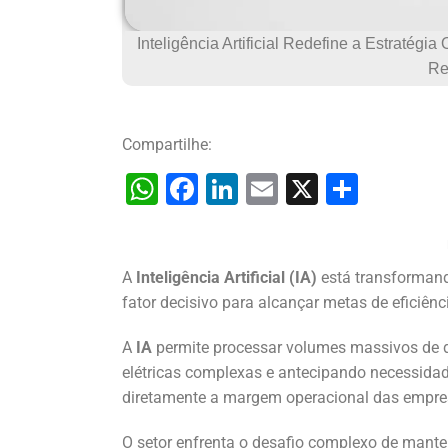
Inteligência Artificial Redefine a Estratégi
Re
Compartilhe:
W
F
Li
E
X
S
h
a
n
m
h
at
c
k
ai
ar
s
e
e
l
e
A
Inteligência Artificial (IA)
está transformando
fator decisivo para alcançar metas de eficiên
A
b
dI
p
o
n
A
IA
permite processar volumes massivos de d
p
o
elétricas complexas e antecipando necessidad
diretamente a margem operacional das empre
k
O setor enfrenta o desafio complexo de mante