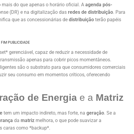
mais do que apenas o horário oficial. A
agenda pós-
se (DR) e na digitalização das
redes de distribuição
. Para
gnifica que as concessionárias de
distribuição
terão papéis
FIM PUBLICIDADE
et* gerenciável, capaz de reduzir a necessidade de
e transmissão apenas para cobrir picos momentâneos.
eligentes são o substrato para que consumidores comerciais
duzir seu consumo em momentos críticos, oferecendo
ração de Energia
e a
Matriz
de
tem um impacto indireto, mas forte, na
geração
. Se a
urança
da
matriz
melhora, o que pode suavizar a
as caras como *backup*.