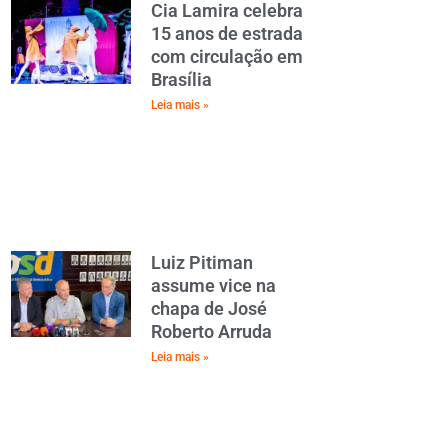
Cia Lamira celebra
15 anos de estrada
com circulação em
Brasília
Leia mais »
Luiz Pitiman
assume vice na
chapa de José
Roberto Arruda
Leia mais »