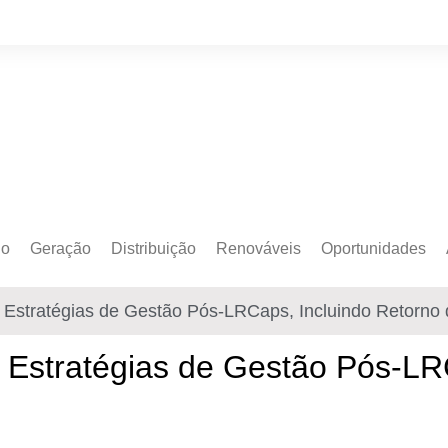
do
Geração
Distribuição
Renováveis
Oportunidades
o Cativo
Armazenamento
Crédito de Carbono
Editais e Licitaçõe
 Estratégias de Gestão Pós-LRCaps, Incluindo Retorno 
o Livre
Autoprodução
Sustentabilidade
Emprego
Eólica
Hidrogênio Verde
Eventos
 Estratégias de Gestão Pós-LR
Solar
Mobilidade Elétrica
Formação
Transição Energética