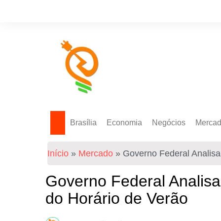
Brasília
Economia
Negócios
Merca
Política Energética
Indicadores
Agro
Mercad
Início
»
Mercado
»
Governo Federal Analisa
Tecnologia
Empresas
Mercad
Investimentos
Governo Federal Analisa
Token
do Horário de Verão