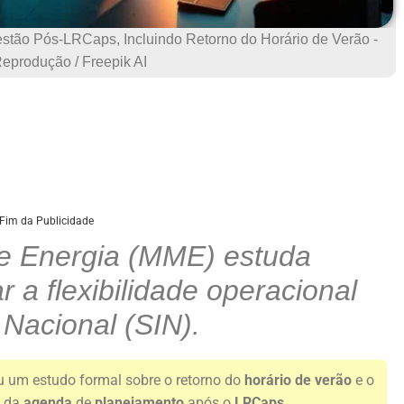
estão Pós-LRCaps, Incluindo Retorno do Horário de Verão -
Reprodução / Freepik AI
Fim da Publicidade
 e Energia (MME) estuda
a flexibilidade operacional
 Nacional (SIN).
iou um estudo formal sobre o retorno do
horário de verão
e o
e da
agenda
de
planejamento
após o
LRCaps
.