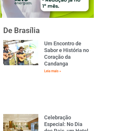
De Brasília
Um Encontro de
Sabor e História no
Coração da
Candanga
Leia mais »
Celebração
Especial: No Dia
dos Pais, um Hotel