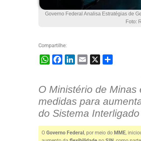
Governo Federal Analisa Estratégias de G
Foto: 
Compartilhe:
W
F
Li
E
X
S
h
a
n
m
h
at
c
k
ai
ar
O Ministério de Minas
s
e
e
l
e
A
b
dI
medidas para aumentar 
p
o
n
do Sistema Interligado
p
o
k
O
Governo Federal
, por meio do
MME
, inic
aumento da
flexibilidade
no
SIN
, como part