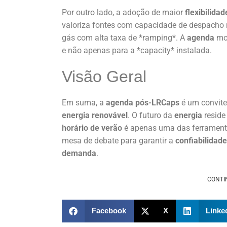
Por outro lado, a adoção de maior
flexibilidad
valoriza fontes com capacidade de despacho 
gás com alta taxa de *ramping*. A
agenda
mo
e não apenas para a *capacity* instalada.
Visão Geral
Em suma, a
agenda pós-LRCaps
é um convite
energia renovável
. O futuro da
energia
reside
horário de verão
é apenas uma das ferramenta
mesa de debate para garantir a
confiabilidade
demanda
.
CONTI
Facebook
X
Linke