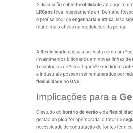
A discussão sobre
flexibilidade
abrange muito 
LRCaps
foca intensamente em Demand Respon
o profissional de
engenharia elétrica
, isso si
muito mais ativos na modulação da ponta.
A
flexibilidade
passa a ser vista como um *ass
investimentos bilionários em novas linhas d
Tecnologias de *smart grids* e medidores int
e industriais possam ser remunerados por re
flexibilidade
ao
ONS
.
Implicações para a
Ge
O estudo do
horário de verão
e da
flexibilida
gestão do
pico
for aprimorada, o fator de
seg
necessidade de contratação de fontes térmic