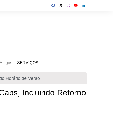
Artigos
SERVIÇOS
s
Kit Gerador
do Horário de Verão
Assinatura Solar
Mercado Livre
Caps, Incluindo Retorno
Usina de Locação
Usina de Investimento