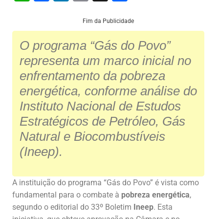
h
a
n
m
h
at
c
k
ai
ar
Fim da Publicidade
s
e
e
l
e
O programa “Gás do Povo”
A
b
dI
representa um marco inicial no
p
o
n
enfrentamento da pobreza
p
o
energética, conforme análise do
k
Instituto Nacional de Estudos
Estratégicos de Petróleo, Gás
Natural e Biocombustíveis
(Ineep).
A instituição do programa “Gás do Povo” é vista como
fundamental para o combate à
pobreza energética
,
segundo o editorial do 33º Boletim
Ineep
. Esta