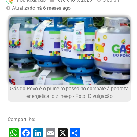
Atualizado há 6 meses ago
Gás do Povo é o primeiro passo no combate à pobreza
energética, diz Ineep - Foto: Divulgação
Compartilhe:
W
F
Li
E
X
S