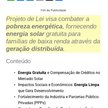
h
a
n
m
h
at
c
k
ai
ar
Fim da Publicidade
Projeto de Lei visa combater a
s
e
e
l
e
pobreza energética
, fornecendo
A
b
dI
energia solar
gratuita para
p
o
n
famílias de baixa renda através da
p
o
geração distribuída
.
k
Conteúdo
Energia Gratuita
e Compensação de Créditos no
Mercado Solar
Impactos Sociais e Econômicos:
Energia Limpa
que Gera Desenvolvimento
Fortalecimento da Indústria e Parcerias Público-
Privadas (PPPs)