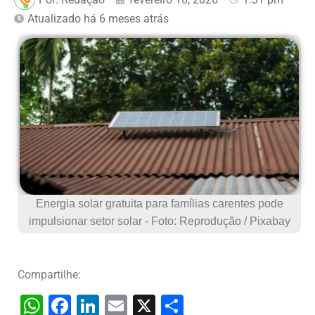
Atualizado há 6 meses atrás
Energia solar gratuita para famílias carentes pode
impulsionar setor solar - Foto: Reprodução / Pixabay
Compartilhe:
W
F
Li
E
X
S