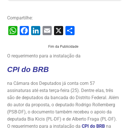
Compartilhe:
W
F
Li
E
X
S
h
a
n
m
h
at
c
k
ai
ar
Fim da Publicidade
s
e
e
l
e
O requerimento para a instalação da
A
b
dI
CPI do BRB
p
o
n
p
o
na Câmara dos Deputados já conta com 57
assinaturas até esta terça-feira (25). Dentre elas, três
k
são de deputados da bancada do Distrito Federal. Além
do autor da proposta, o deputado Rodrigo Rollemberg
(PSB-DF), o documento também recebeu o apoio da
deputada Bia Kicis (PL-DF) e de Alberto Fraga (PL-DF).
O requerimento para a instalação da
CPI do BRB
na