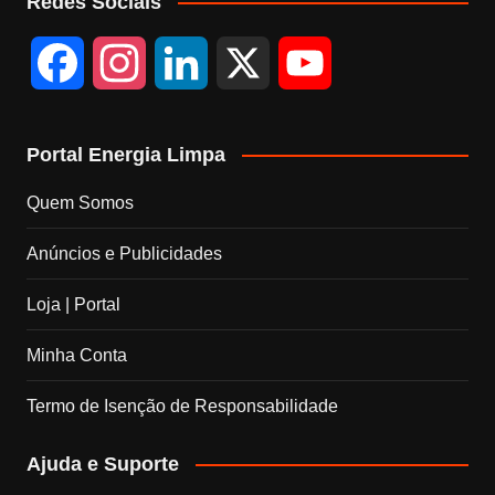
Redes Sociais
F
I
L
X
Y
a
n
i
o
Portal Energia Limpa
c
s
n
u
Quem Somos
e
t
k
T
Anúncios e Publicidades
b
a
e
u
Loja | Portal
o
g
d
b
Minha Conta
o
r
I
e
Termo de Isenção de Responsabilidade
k
a
n
C
Ajuda e Suporte
m
h