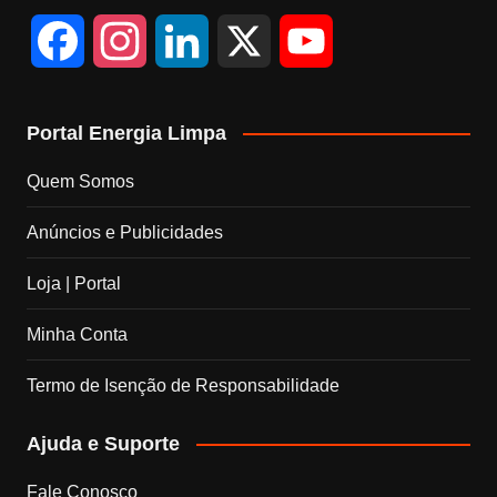
F
I
L
X
Y
a
n
i
o
Portal Energia Limpa
c
s
n
u
Quem Somos
e
t
k
T
Anúncios e Publicidades
b
a
e
u
Loja | Portal
o
g
d
b
Minha Conta
o
r
I
e
Termo de Isenção de Responsabilidade
k
a
n
C
Ajuda e Suporte
m
h
Fale Conosco