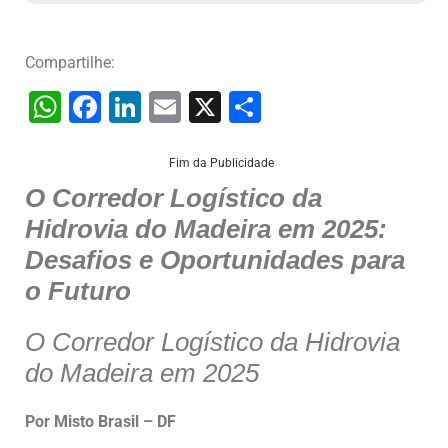
Compartilhe:
W
F
Li
E
X
S
h
a
n
m
h
at
c
k
ai
ar
Fim da Publicidade
O Corredor Logístico da
s
e
e
l
e
Hidrovia do Madeira em 2025:
A
b
dI
Desafios e Oportunidades para
p
o
n
o Futuro
p
o
k
O Corredor Logístico da Hidrovia
do Madeira em 2025
Por Misto Brasil – DF