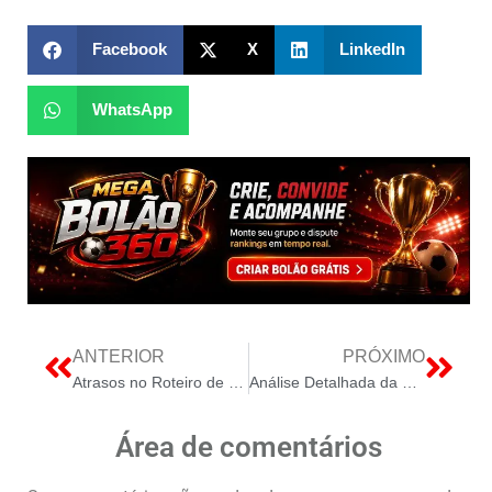
Facebook
X
LinkedIn
WhatsApp
ANTERIOR
PRÓXIMO
Atrasos no Roteiro de Descarbonização Brasileiro Impactam o Setor Elétrico
Análise Detalhada da Expansão da Matriz Elétrica Brasileira em Janeiro
Área de comentários