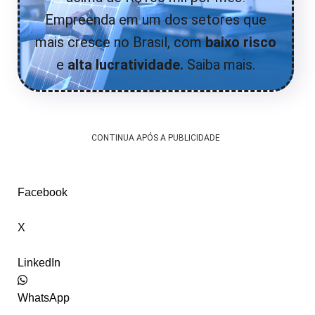
Empreenda em um dos setores que
mais cresce no Brasil, com
baixo risco
e
alta lucratividade.
Saiba mais.
CONTINUA APÓS A PUBLICIDADE
Facebook
X
LinkedIn
WhatsApp