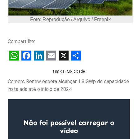
Foto: Reprodução / Arquivo / Freepik
Compartilhe:
W
F
L
E
X
S
Fim da Publicidade
h
a
i
m
h
Comerc Renew espera alcançar 1,8 GWp de capacidade
a
c
n
a
a
instalada até o início de 2024
t
e
k
i
r
s
b
e
l
e
A
o
d
p
o
I
p
k
n