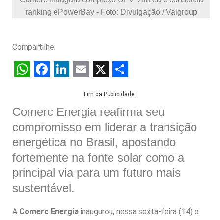
ranking ePowerBay - Foto: Divulgação / Valgroup
Compartilhe:
W
F
L
E
X
S
Fim da Publicidade
h
a
i
m
h
Comerc Energia reafirma seu
a
c
n
a
a
compromisso em liderar a transição
t
e
k
i
r
energética no Brasil, apostando
s
b
e
l
e
fortemente na fonte solar como a
A
o
d
principal via para um futuro mais
p
o
I
sustentável.
p
k
n
A
Comerc Energia
inaugurou, nessa sexta-feira (14) o