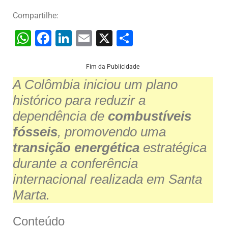
Compartilhe:
W
F
Li
E
X
S
h
a
n
m
h
at
c
k
ai
ar
Fim da Publicidade
A Colômbia iniciou um plano
s
e
e
l
e
histórico para reduzir a
A
b
dI
dependência de
combustíveis
p
o
n
fósseis
, promovendo uma
p
o
transição energética
estratégica
k
durante a conferência
internacional realizada em Santa
Marta.
Conteúdo