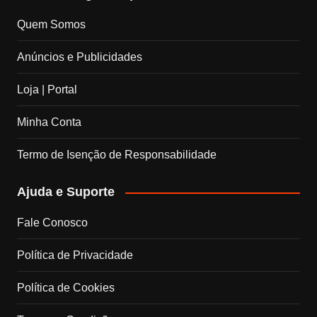
c
s
n
u
Quem Somos
e
t
k
T
Anúncios e Publicidades
b
a
e
u
Loja | Portal
o
g
d
b
Minha Conta
o
r
I
e
Termo de Isenção de Responsabilidade
k
a
n
C
Ajuda e Suporte
m
h
Fale Conosco
a
Política de Privacidade
n
Política de Cookies
n