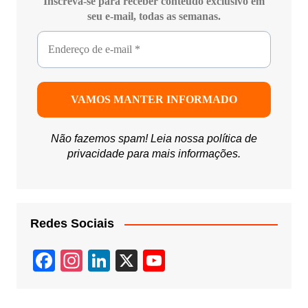
Inscreva-se para receber conteúdo exclusivo em
seu e-mail, todas as semanas.
Não fazemos spam! Leia nossa
política de
privacidade
para mais informações.
Redes Sociais
F
In
Li
X
Y
a
st
n
o
c
a
k
u