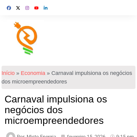
Início
»
Economia
»
Carnaval impulsiona os negócios
dos microempreendedores
Carnaval impulsiona os
negócios dos
microempreendedores
Por:
Misto Energia
fevereiro 15, 2026
9:15 pm