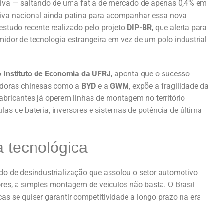
ssiva — saltando de uma fatia de mercado de apenas 0,4% em
tiva nacional ainda patina para acompanhar essa nova
estudo recente realizado pelo projeto
DIP-BR
, que alerta para
midor de tecnologia estrangeira em vez de um polo industrial
o
Instituto de Economia da UFRJ
, aponta que o sucesso
adoras chinesas como a
BYD
e a
GWM
, expõe a fragilidade da
bricantes já operem linhas de montagem no território
as de bateria, inversores e sistemas de potência de última
a tecnológica
íodo de desindustrialização que assolou o setor automotivo
dores, a simples montagem de veículos não basta. O Brasil
cas se quiser garantir competitividade a longo prazo na era