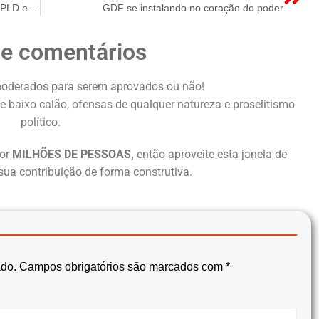
Custo da energia vira estratégia com alta do PLD e encargos para empresas
GDF se instalando no coração do poder
de comentários
oderados para serem aprovados ou não!
e baixo calão, ofensas de qualquer natureza e proselitismo
político.
or
MILHÕES DE PESSOAS,
então aproveite esta janela de
sua contribuição de forma construtiva.
ado.
Campos obrigatórios são marcados com
*