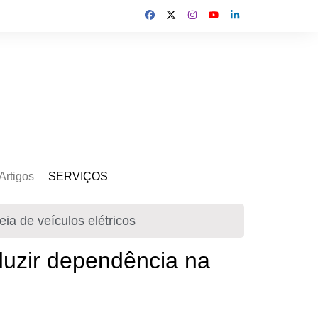
Artigos
SERVIÇOS
s
Kit Gerador
eia de veículos elétricos
Assinatura Solar
Mercado Livre
eduzir dependência na
Usina de Locação
Usina de Investimento