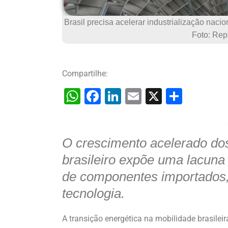
Brasil precisa acelerar industrialização naci
Foto: Rep
Compartilhe:
W
F
Li
E
X
S
h
a
n
m
h
at
c
k
ai
ar
O crescimento acelerado dos
s
e
e
l
e
A
b
dI
brasileiro expõe uma lacuna i
p
o
n
de componentes importados,
p
o
tecnologia.
k
A transição energética na mobilidade brasile