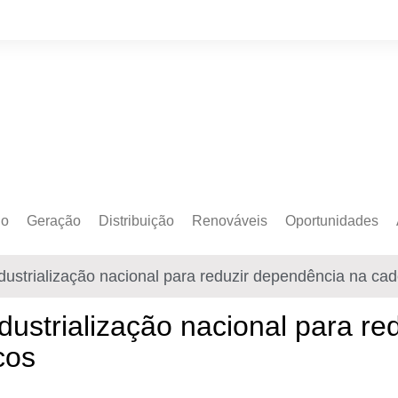
do
Geração
Distribuição
Renováveis
Oportunidades
o Cativo
Armazenamento
Crédito de Carbono
Editais e Licitaçõe
ndustrialização nacional para reduzir dependência na cad
o Livre
Autoprodução
Sustentabilidade
Emprego
Eólica
Hidrogênio Verde
Eventos
industrialização nacional para r
Solar
Mobilidade Elétrica
Formação
cos
Transição Energética