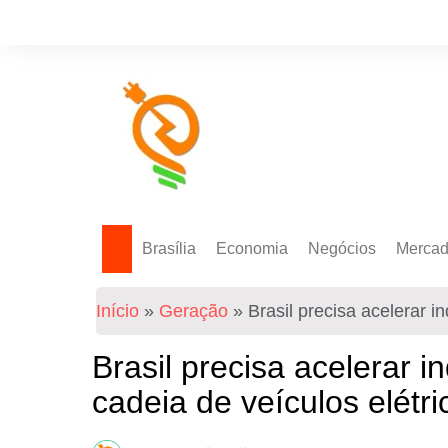
Brasília
Economia
Negócios
Merca
Política Energética
Indicadores
Agro
Mercad
Início
»
Geração
»
Brasil precisa acelerar i
Tecnologia
Empresas
Mercad
Investimentos
Brasil precisa acelerar 
Token
cadeia de veículos elétri