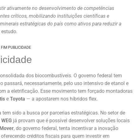
vestir ativamente no desenvolvimento de competências
es críticos, mobilizando instituições científicas e
 minerais estratégicas do país como ativos para reduzir a
 estudo.
FIM PUBLICIDADE
ricidade
a consolidada dos biocombustíveis. O governo federal tem
o passará, necessariamente, pelo uso intensivo de etanol e
com a eletrificação. Esse movimento tem forçado montadoras
tis
e
Toyota
— a apostarem nos híbridos flex.
 tem sido a busca por parcerias estratégicas. No setor de
a
WEG
já provam que é possível desenvolver soluções locais
Mover
, do governo federal, tenta incentivar a inovação
a, oferecendo créditos fiscais para quem investir em