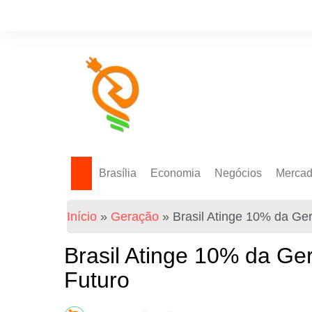
Brasília
Economia
Negócios
Merca
Política Energética
Indicadores
Agro
Mercad
Início
»
Geração
»
Brasil Atinge 10% da Ger
Tecnologia
Empresas
Mercad
Investimentos
Brasil Atinge 10% da Ger
Token
Futuro