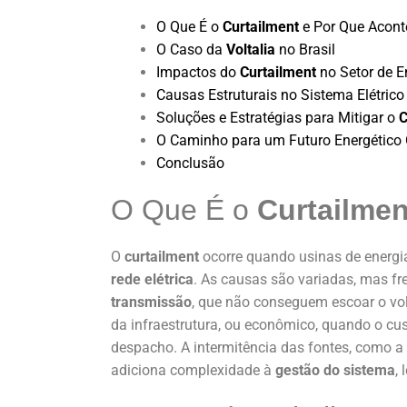
O Que É o
Curtailment
e Por Que Acont
O Caso da
Voltalia
no Brasil
Impactos do
Curtailment
no Setor de En
Causas Estruturais no Sistema Elétrico 
Soluções e Estratégias para Mitigar o
C
O Caminho para um Futuro Energético
Conclusão
O Que É o
Curtailmen
O
curtailment
ocorre quando usinas de energia
rede elétrica
. As causas são variadas, mas 
transmissão
, que não conseguem escoar o volu
da infraestrutura, ou econômico, quando o cus
despacho. A intermitência das fontes, como 
adiciona complexidade à
gestão do sistema
,