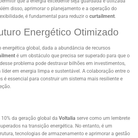
permitir que a energia excedente seja guardada e utilizada
Além disso, aprimorar o planejamento e a operação do
lexibilidade, é fundamental para reduzir o
curtailment
.
turo Energético Otimizado
o energética global, dada a abundância de recursos
ailment
é um obstáculo que precisa ser superado para que o
o desse problema pode destravar bilhões em investimentos,
líder em energia limpa e sustentável. A colaboração entre o
s é essencial para construir um sistema mais resiliente e
eção.
e 10% da geração global da
Voltalia
serve como um lembrete
superados na transição energética. No entanto, é um
strutura, tecnologias de armazenamento e aprimorar a gestão