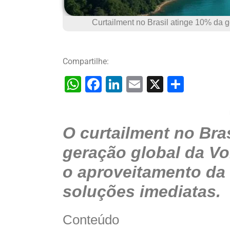
Curtailment no Brasil atinge 10% da g
Compartilhe:
W
F
Li
E
X
S
h
a
n
m
h
at
c
k
ai
ar
O curtailment no Bra
s
e
e
l
e
A
b
dI
geração global da Vol
p
o
n
o aproveitamento da 
p
o
soluções imediatas.
k
Conteúdo