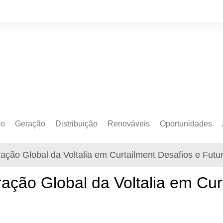
do
Geração
Distribuição
Renováveis
Oportunidades
o Cativo
Armazenamento
Crédito de Carbono
Editais e Licitaçõe
ação Global da Voltalia em Curtailment Desafios e Futu
o Livre
Autoprodução
Sustentabilidade
Emprego
Eólica
Hidrogênio Verde
Eventos
ação Global da Voltalia em Cur
Solar
Mobilidade Elétrica
Formação
Transição Energética