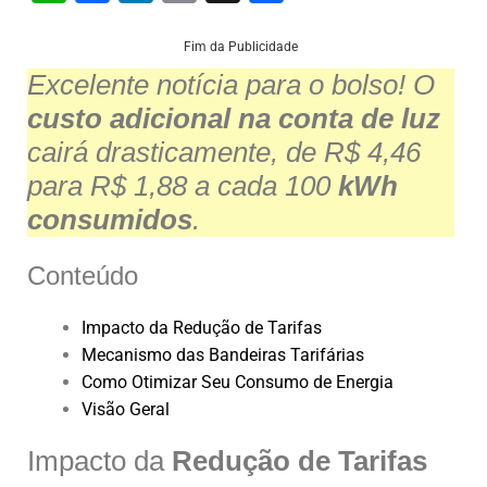
h
a
n
m
h
at
c
k
ai
ar
Fim da Publicidade
Excelente notícia para o bolso! O
s
e
e
l
e
custo adicional na conta de luz
A
b
dI
cairá drasticamente, de R$ 4,46
p
o
n
para R$ 1,88 a cada 100
kWh
p
o
consumidos
.
k
Conteúdo
Impacto da Redução de Tarifas
Mecanismo das Bandeiras Tarifárias
Como Otimizar Seu Consumo de Energia
Visão Geral
Impacto da
Redução de Tarifas