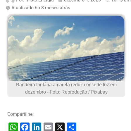
Atualizado há 8 meses atrás
Bandeira tarifária amarela reduz conta de luz em
dezembro - Foto: Reprodução / Pixabay
Compartilhe:
W
F
Li
E
X
S