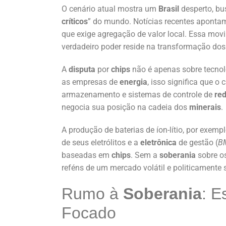
O cenário atual mostra um
Brasil
desperto, bu
críticos
” do mundo. Notícias recentes aponta
que exige agregação de valor local. Essa mov
verdadeiro poder reside na transformação dos
A
disputa
por
chips
não é apenas sobre tecnolog
as empresas de
energia
, isso significa que 
armazenamento e sistemas de controle de
red
negocia sua posição na cadeia dos
minerais
.
A produção de baterias de íon-lítio, por exemp
de seus eletrólitos e a
eletrônica
de gestão (
B
baseadas em
chips
. Sem a
soberania
sobre o
reféns de um mercado volátil e politicamente s
Rumo à
Soberania
: E
Focado