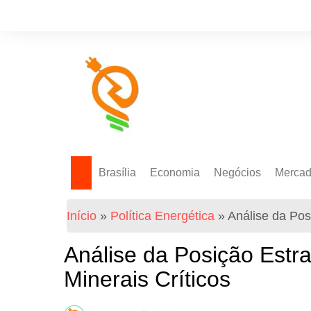
Brasília
Economia
Negócios
Merca
Política Energética
Indicadores
Agro
Mercad
Início
»
Política Energética
»
Análise da Pos
Tecnologia
Empresas
Mercad
Investimentos
Análise da Posição Estr
Token
Minerais Críticos