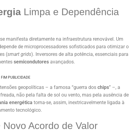
ergia
Limpa e Dependência
se manifesta diretamente na infraestrutura renovável. Um
 depende de microprocessadores sofisticados para otimizar o
es (
smart grids
). Inversores de alta potência, essenciais para
nentes
semicondutores
avançados.
FIM PUBLICIDADE
r tensões geopolíticas – a famosa “guerra dos
chips
” –, a
freada, não pela falta de sol ou vento, mas pela ausência de
ania
energética
torna-se, assim, inextricavelmente ligada à
amento tecnológico.
O Novo Acordo de Valor