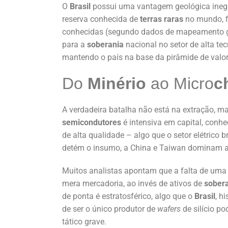
O
Brasil
possui uma vantagem geológica inegá
reserva conhecida de
terras raras
no mundo, f
conhecidas (segundo dados de mapeamento geo
para a
soberania
nacional no setor de alta tec
mantendo o país na base da pirâmide de valor
Do
Minério
ao Micro
c
A verdadeira batalha não está na extração, m
semicondutores
é intensiva em capital, conh
de alta qualidade – algo que o setor elétrico b
detém o insumo, a China e Taiwan dominam 
Muitos analistas apontam que a falta de um
mera mercadoria, ao invés de ativos de
sober
de ponta é estratosférico, algo que o
Brasil
, h
de ser o único produtor de
wafers
de silício po
tático grave.