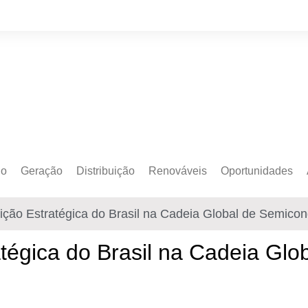
do
Geração
Distribuição
Renováveis
Oportunidades
o Cativo
Armazenamento
Crédito de Carbono
Editais e Licitaçõe
ição Estratégica do Brasil na Cadeia Global de Semicond
o Livre
Autoprodução
Sustentabilidade
Emprego
Eólica
Hidrogênio Verde
Eventos
atégica do Brasil na Cadeia Gl
Solar
Mobilidade Elétrica
Formação
Transição Energética