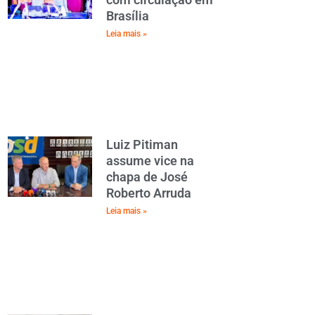
Brasília
Leia mais »
Luiz Pitiman
assume vice na
chapa de José
Roberto Arruda
Leia mais »