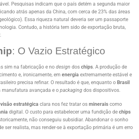
vel. Pesquisas indicam que o país detém a segunda maior
icando atrás apenas da China, com cerca de 23% das áreas
lógico). Essa riqueza natural deveria ser um passaporte
nologia. Contudo, a história tem sido de exportação bruta,
.
hip
: O Vazio Estratégico
as sim na fabricação e no
design
dos
chips
. A produção de
ecimento e, ironicamente, em
energia
extremamente estável e
rasileiro precisa refinar. O resultado é que, enquanto o
Brasil
a manufatura avançada e o
packaging
dos dispositivos.
a
visão estratégica
clara nos fez tratar os
minerais
como
ania
digital. O custo para estabelecer uma fundição de
chips
istoricamente, não conseguiu subsidiar. Abandonar o sonho
de ser realista, mas render-se à exportação primária é um erro