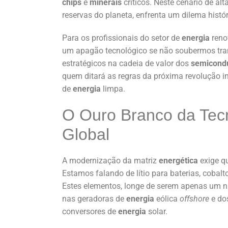
chips
e
minerais
críticos. Neste cenário de al
reservas do planeta, enfrenta um dilema histó
Para os profissionais do setor de
energia
renov
um apagão tecnológico se não soubermos tra
estratégicos na cadeia de valor dos
semicond
quem ditará as regras da próxima revolução i
de
energia
limpa.
O Ouro Branco da Tec
Global
A modernização da matriz
energética
exige q
Estamos falando de lítio para baterias, cobalt
Estes elementos, longe de serem apenas um n
nas geradoras de
energia
eólica
offshore
e do
conversores de
energia
solar.