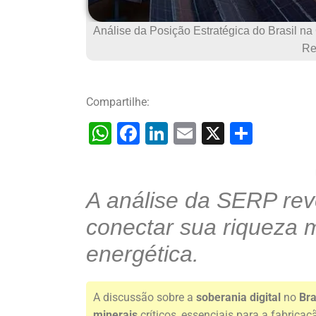
Análise da Posição Estratégica do Brasil na
Re
Compartilhe:
W
F
Li
E
X
S
h
a
n
m
h
at
c
k
ai
ar
A análise da SERP rev
s
e
e
l
e
A
b
dI
conectar sua riqueza m
p
o
n
energética.
p
o
k
A discussão sobre a
soberania digital
no
Bra
minerais
críticos, essenciais para a fabrica