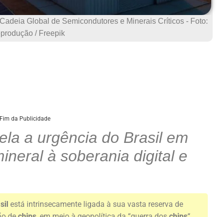
 Cadeia Global de Semicondutores e Minerais Críticos - Foto:
produção / Freepik
Fim da Publicidade
ela a urgência do Brasil em
ineral à soberania digital e
sil
está intrinsecamente ligada à sua vasta reserva de
ção de
chips
, em meio à geopolítica da “guerra dos
chips
“.