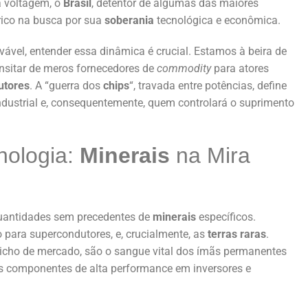
ta voltagem, o
Brasil
, detentor de algumas das maiores
rico na busca por sua
soberania
tecnológica e econômica.
ável, entender essa dinâmica é crucial. Estamos à beira de
nsitar de meros fornecedores de
commodity
para atores
utores
. A “guerra dos
chips
“, travada entre potências, define
ndustrial e, consequentemente, quem controlará o suprimento
nologia:
Minerais
na Mira
uantidades sem precedentes de
minerais
específicos.
o para supercondutores, e, crucialmente, as
terras raras
.
icho de mercado, são o sangue vital dos ímãs permanentes
s componentes de alta performance em inversores e