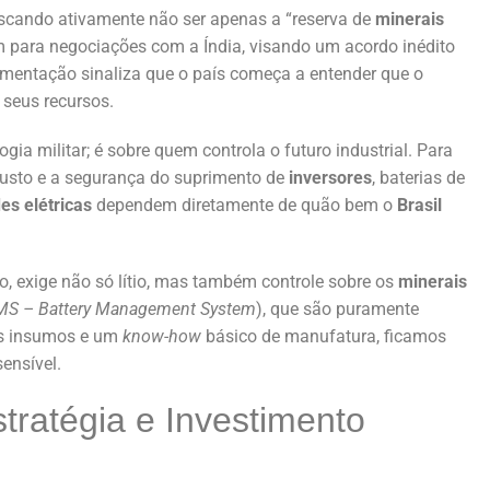
scando ativamente não ser apenas a “reserva de
minerais
m para negociações com a Índia, visando um acordo inédito
imentação sinaliza que o país começa a entender que o
 seus recursos.
ia militar; é sobre quem controla o futuro industrial. Para
o custo e a segurança do suprimento de
inversores
, baterias de
es elétricas
dependem diretamente de quão bem o
Brasil
lo, exige não só lítio, mas também controle sobre os
minerais
MS – Battery Management System
), que são puramente
s insumos e um
know-how
básico de manufatura, ficamos
ensível.
stratégia e Investimento