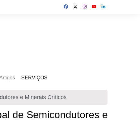
Artigos
SERVIÇOS
s
Kit Gerador
utores e Minerais Críticos
Assinatura Solar
Mercado Livre
obal de Semicondutores e
Usina de Locação
Usina de Investimento