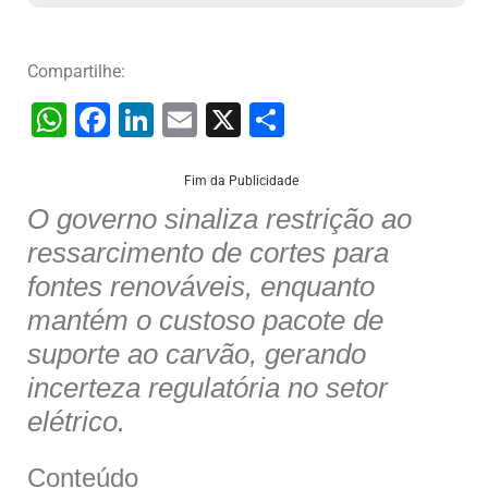
Compartilhe:
W
F
Li
E
X
S
h
a
n
m
h
at
c
k
ai
ar
Fim da Publicidade
O governo sinaliza restrição ao
s
e
e
l
e
ressarcimento de cortes para
A
b
dI
fontes renováveis, enquanto
p
o
n
mantém o custoso pacote de
p
o
suporte ao carvão, gerando
k
incerteza regulatória no setor
elétrico.
Conteúdo