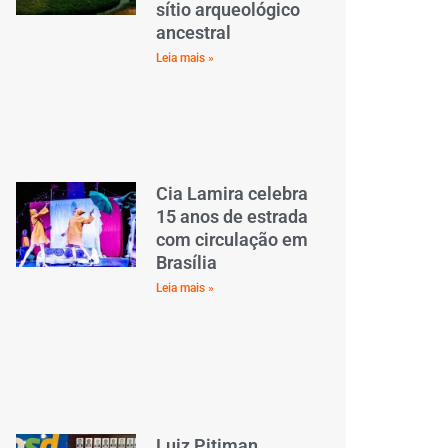
sítio arqueológico
ancestral
Leia mais »
Cia Lamira celebra
15 anos de estrada
com circulação em
Brasília
Leia mais »
Luiz Pitiman