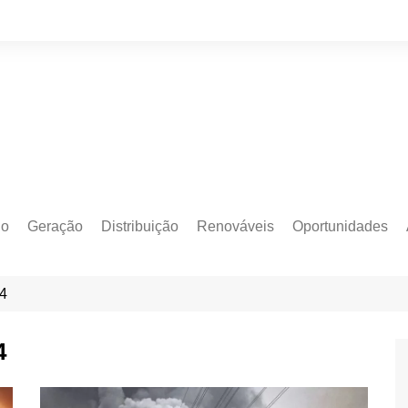
do
Geração
Distribuição
Renováveis
Oportunidades
o Cativo
Armazenamento
Crédito de Carbono
Editais e Licitaçõe
24
o Livre
Autoprodução
Sustentabilidade
Emprego
Eólica
Hidrogênio Verde
Eventos
4
Solar
Mobilidade Elétrica
Formação
Transição Energética