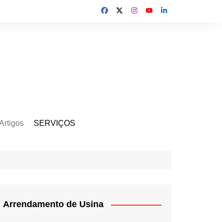
Artigos
SERVIÇOS
s
Kit Gerador
Assinatura Solar
Mercado Livre
Usina de Locação
Arrendamento de Usina
Usina de Investimento