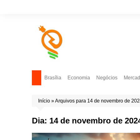
Brasília
Economia
Negócios
Merca
Política Energética
Indicadores
Agro
Mercad
Início
»
Arquivos para 14 de novembro de 20
Tecnologia
Empresas
Mercad
Investimentos
Dia:
14 de novembro de 202
Token