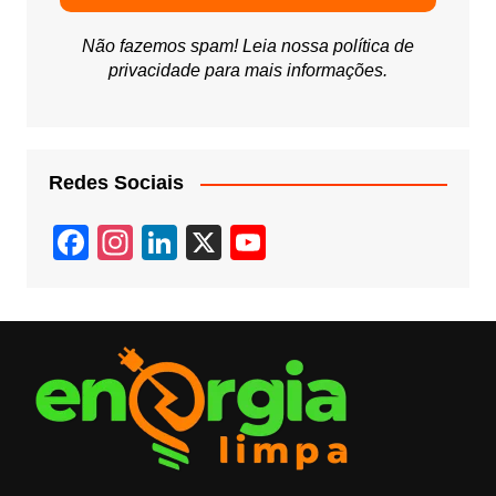
Não fazemos spam! Leia nossa
política de
privacidade
para mais informações.
Redes Sociais
F
In
Li
X
Y
a
st
n
o
c
a
k
u
e
gr
e
T
b
a
dI
u
o
m
n
b
o
e
k
C