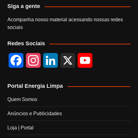
h
Siga a gente
a
Acompanha nosso material acessando nossas redes
n
sociais
n
Redes Sociais
el
F
I
L
X
Y
a
n
i
o
Portal Energia Limpa
c
s
n
u
Quem Somos
e
t
k
T
Anúncios e Publicidades
b
a
e
u
Loja | Portal
o
g
d
b