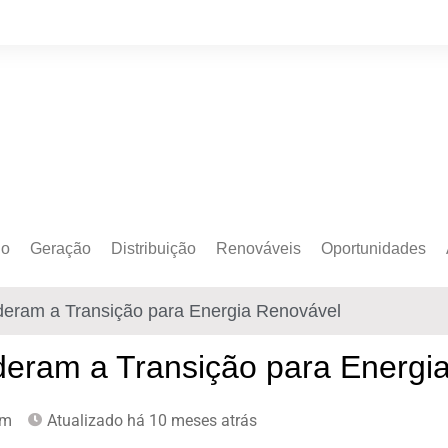
do
Geração
Distribuição
Renováveis
Oportunidades
o Cativo
Armazenamento
Crédito de Carbono
Editais e Licitaçõe
ideram a Transição para Energia Renovável
o Livre
Autoprodução
Sustentabilidade
Emprego
Eólica
Hidrogênio Verde
Eventos
ideram a Transição para Energi
Solar
Mobilidade Elétrica
Formação
pm
Atualizado há 10 meses atrás
Transição Energética