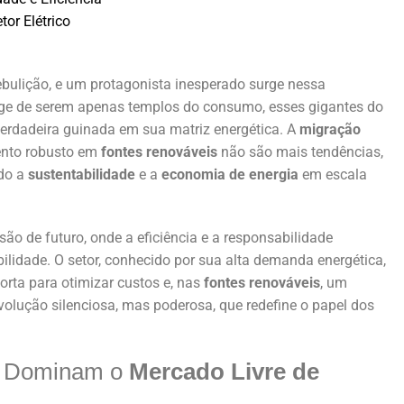
tor Elétrico
 ebulição, e um protagonista inesperado surge nessa
ge de serem apenas templos do consumo, esses gigantes do
verdadeira guinada em sua matriz energética. A
migração
ento robusto em
fontes renováveis
não são mais tendências,
do a
sustentabilidade
e a
economia de energia
em escala
ão de futuro, onde a eficiência e a responsabilidade
lidade. O setor, conhecido por sua alta demanda energética,
rta para otimizar custos e, nas
fontes renováveis
, um
olução silenciosa, mas poderosa, que redefine o papel dos
s Dominam o
Mercado Livre de