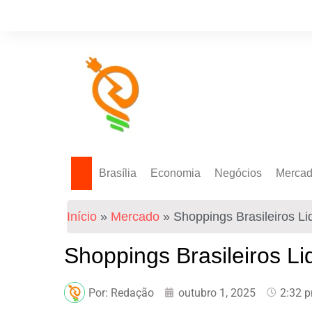
Brasília
Economia
Negócios
Merca
Política Energética
Indicadores
Agro
Mercad
Início
»
Mercado
»
Shoppings Brasileiros L
Tecnologia
Empresas
Mercad
Investimentos
Shoppings Brasileiros L
Token
Por:
Redação
outubro 1, 2025
2:32 