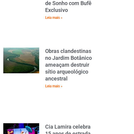
de Sonho com Bufê
Exclusivo
Leia mais »
Obras clandestinas
no Jardim Botânico
ameaçam destruir
sítio arqueológico
ancestral
Leia mais »
Cia Lamira celebra
15 anos de estrada