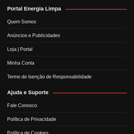
Portal Energia Limpa
c
s
n
u
Quem Somos
e
t
k
T
Anúncios e Publicidades
b
a
e
u
Loja | Portal
o
g
d
b
Minha Conta
o
r
I
e
Termo de Isenção de Responsabilidade
k
a
n
C
Ajuda e Suporte
m
h
Fale Conosco
a
Política de Privacidade
n
Política de Cookies