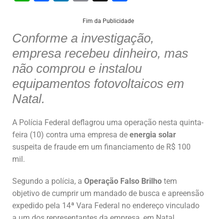
h
a
n
m
h
at
c
k
ai
ar
Fim da Publicidade
Conforme a investigação,
s
e
e
l
e
empresa recebeu dinheiro, mas
A
b
dI
não comprou e instalou
p
o
n
equipamentos fotovoltaicos em
p
o
Natal.
k
A Polícia Federal deflagrou uma operação nesta quinta-
feira (10) contra uma empresa de
energia solar
suspeita de fraude em um financiamento de R$ 100
mil.
Segundo a polícia, a
Operação Falso Brilho
tem
objetivo de cumprir um mandado de busca e apreensão
expedido pela 14ª Vara Federal no endereço vinculado
a um dos representantes da empresa, em Natal.