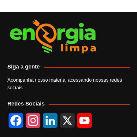
Siga a gente
Acompanha nosso material acessando nossas redes
sociais
Redes Sociais
F
I
L
X
Y
a
n
i
o