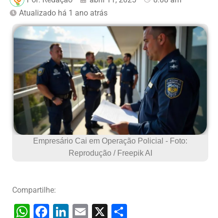
Atualizado há 1 ano atrás
Empresário Cai em Operação Policial - Foto:
Reprodução / Freepik AI
Compartilhe:
W
F
Li
E
X
S