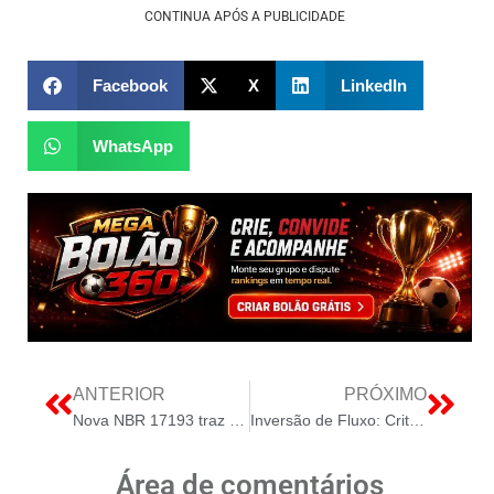
CONTINUA APÓS A PUBLICIDADE
Facebook
X
LinkedIn
WhatsApp
ANTERIOR
PRÓXIMO
Nova NBR 17193 traz atualizações para a Energia Solar no Brasil
Inversão de Fluxo: Critério de Gratuidade com Resolução 1000 da ANEEL como chave para solucionar problemas de forma prática
Área de comentários