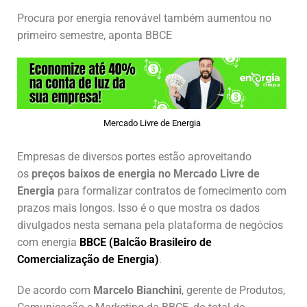
at
c
k
ai
ar
s
e
e
l
e
Procura por energia renovável também aumentou no
primeiro semestre, aponta BBCE
A
b
dI
p
o
n
p
o
k
Mercado Livre de Energia
Empresas de diversos portes estão aproveitando
os
preços baixos de energia no Mercado Livre de
Energia
para formalizar contratos de fornecimento com
prazos mais longos. Isso é o que mostra os dados
divulgados nesta semana pela plataforma de negócios
com energia
BBCE (Balcão Brasileiro de
Comercialização de Energia)
.
De acordo com
Marcelo Bianchini
, gerente de Produtos,