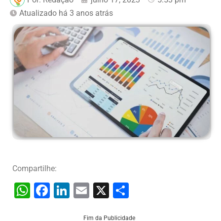
Atualizado há 3 anos atrás
Compartilhe:
W
F
Li
E
X
S
h
a
n
m
h
Fim da Publicidade