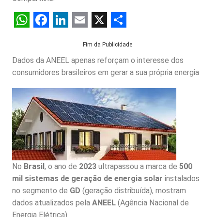
W
F
L
E
X
S
Fim da Publicidade
h
a
i
m
h
Dados da ANEEL apenas reforçam o interesse dos
a
c
n
a
a
consumidores brasileiros em gerar a sua própria energia
t
e
k
i
r
s
b
e
l
e
A
o
d
p
o
I
p
k
n
No
Brasil
, o ano de
2023
ultrapassou a marca de
500
mil sistemas de geração de energia solar
instalados
no segmento de
GD
(geração distribuída), mostram
dados atualizados pela
ANEEL
(Agência Nacional de
Energia Elétrica).